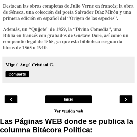
Destacan las obras completas de Julio Verne en francés; la obra
de Séneca, una colección del poeta Salvador Díaz Mirón y una
primera edición en español del “Origen de las especies”.
Además, un “Quijote” de 1859, la “Divina Comedia”, una
Biblia en francés con grabados de Gustave Doré, así como un
compendio legal de 1565, ya que esta biblioteca resguarda
libros de 1565 a 1910.
Miguel Angel Cristiani G.
Compartir
‹
›
Inicio
Ver versión web
Las Páginas WEB donde se publica la
columna Bitácora Política: