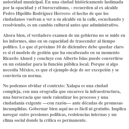
autoridad municipal
. En una ciudad históricamente lastimada
por la opacidad y el burocratismo, - recuerden al ex alcalde
Pedro Hipólito Rodríguez Herrero- el hecho de que los
ciudadanos vuelvan a ver a su alcalde en la calle, escuchando y
resolviendo, es un cambio cultural antes que administrativo.
Ahora bien, el verdadero examen de un gobierno no se mide en
los informes, sino en su capacidad de
trascender al tiempo
político
. Lo que el próximo 10 de diciembre debe quedar claro
es si el modelo de gestión que ha encabezado en su momento
Ricardo Ahued y concluye con Alberto Islas puede convertirse
en un estándar para la función pública local. Porque si algo
necesita México, es que el ejemplo deje de ser excepción y se
convierta en norma.
No podemos olvidar el contexto: Xalapa es una ciudad
compleja, con una orografía que encarece la infraestructura,
una burocracia que suele ralentizar los procesos y una
ciudadanía exigente —con razón— ante décadas de promesas
incumplidas. Gobernar bien aquí
no es fácil ni gratuito
. Implica
navegar entre presiones políticas, resistencias internas y un
clima social donde la crítica es permanente.