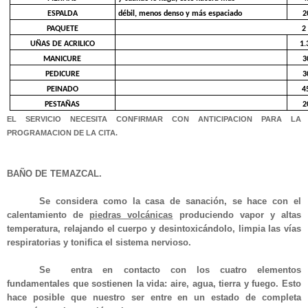
ESPALDA
débil, menos denso y más espaciado
2
PAQUETE
2
UÑAS DE ACRILICO
1.
MANICURE
3
PEDICURE
3
PEINADO
4
PESTAÑAS
2
EL SERVICIO NECESITA CONFIRMAR CON ANTICIPACION PARA LA
PROGRAMACION DE LA CITA.
BAÑO DE TEMAZCAL.
Se considera como la casa de sanación, se hace con el
calentamiento de
piedras volcánicas
produciendo vapor y altas
temperatura, relajando el cuerpo y desintoxicándolo, limpia las vías
respiratorias y tonifica el sistema nervioso.
Se entra en contacto con los cuatro elementos
fundamentales que sostienen la vida: aire, agua, tierra y fuego. Esto
hace posible que nuestro ser entre en un estado de completa