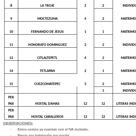
8
LA TROJE
2
2
INDIVID
9
MOCTEZUMA
4
2
MATRIMO
10
FERNANDO DE JESUS
1
1
MATRIMO
11
HONORATO DOMINGUEZ
2
2
INDIVID
12
CITLALTEPETL
4
2
MATRIMO
14
TETLAPAN
2
1
MATRIMO
15
CUEZCOMATEPEC
3
2
MATRIMO
1
INDIVID
PER
PAX
HOSTAL DAMAS
12
12
LITERAS IND
PER
PAX
HOSTAL CABALLEROS
12
12
LITERAS IND
OBSERVACIONES:
Estos costos ya cuentan con el IVA incluido.
·
Precio por habitación por noche.
·