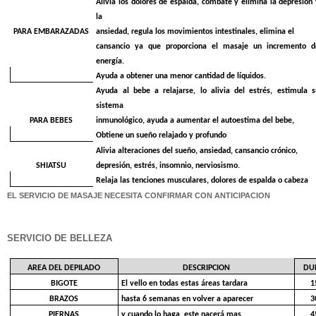
Alivia los dolores de espalda, combate y elimina la depresión 
la
PARA EMBARAZADAS
ansiedad, regula los movimientos intestinales, elimina el
cansancio ya que proporciona el masaje un incremento d
energía.
Ayuda a obtener una menor cantidad de líquidos.
Ayuda al bebe a relajarse, lo alivia del estrés, estimula s
sistema
PARA BEBES
inmunológico, ayuda a aumentar el autoestima del bebe,
Obtiene un sueño relajado y profundo
Alivia alteraciones del sueño, ansiedad, cansancio crónico,
SHIATSU
depresión, estrés, insomnio, nerviosismo.
Relaja las tenciones musculares, dolores de espalda o cabeza
EL SERVICIO DE MASAJE NECESITA CONFIRMAR CON ANTICIPACION
SERVICIO DE BELLEZA
AREA DEL DEPILADO
DESCRIPCION
DU
BIGOTE
El vello en todas estas áreas tardara
1
BRAZOS
hasta 6 semanas en volver a aparecer
3
PIERNAS
y cuando lo haga, este nacerá mas
4