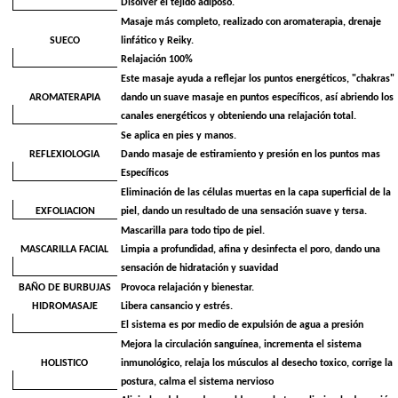
Disolver el tejido adiposo.
Masaje más completo, realizado con aromaterapia, drenaje
SUECO
linfático y Reiky.
Relajación 100%
Este masaje ayuda a reflejar los puntos energéticos, "chakras"
AROMATERAPIA
dando un suave masaje en puntos específicos, así abriendo los
canales energéticos y obteniendo una relajación total.
Se aplica en pies y manos.
REFLEXIOLOGIA
Dando masaje de estiramiento y presión en los puntos mas
Específicos
Eliminación de las células muertas en la capa superficial de la
EXFOLIACION
piel, dando un resultado de una sensación suave y tersa.
Mascarilla para todo tipo de piel.
MASCARILLA FACIAL
Limpia a profundidad, afina y desinfecta el poro, dando una
sensación de hidratación y suavidad
BAÑO DE BURBUJAS
Provoca relajación y bienestar.
HIDROMASAJE
Libera cansancio y estrés.
El sistema es por medio de expulsión de agua a presión
Mejora la circulación sanguínea, incrementa el sistema
HOLISTICO
inmunológico, relaja los músculos al desecho toxico, corrige la
postura, calma el sistema nervioso