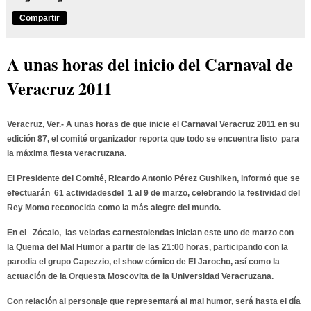
Compartir
A unas horas del inicio del Carnaval de
Veracruz 2011
Veracruz, Ver.- A unas horas de que inicie el
Carnaval Veracruz 2011
en su
edición 87, el comité organizador reporta que todo se encuentra listo para
la máxima fiesta veracruzana.
El Presidente del Comité,
Ricardo Antonio Pérez Gushiken
, informó que se
efectuarán 61
actividades
del 1 al 9 de marzo, celebrando la
festividad del
Rey Momo
reconocida como la más alegre del mundo.
En el Zócalo, las veladas carnestolendas inician este uno de marzo con
la
Quema del Mal Humor
a partir de las 21:00 horas, participando con la
parodia el grupo
Capezzio
, el show cómico de
El Jarocho
, así como la
actuación de la
Orquesta Moscovita
de la
Universidad Veracruzana
.
Con relación al personaje que representará al mal humor, será hasta el día