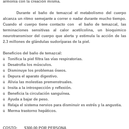
armonía con la creación misma.
Durante el baño de temazcal el metabolismo del cuerpo
alcanza un ritmo semejante a correr o nadar durante mucho tiempo.
Cuando el cuerpo tiene contacto con el baño de temazcal, las
terminaciones sensitivas al calor acetilcolina, un bioquimico
neurotransmisor del cuerpo que alerta y estimula la acción de las
2.3 millones de glándulas sudoríparas de la piel.
Beneficios del baño de temazcal:
ü
Tonifica la piel filtra las vías respiratorias.
ü
Desatrofia los músculos.
ü
Disminuye los problemas óseos.
ü
Depura el aparato digestivo.
ü
Alivia las molestias premenstruales.
ü
Insita a la introspección y reflexión.
ü
Beneficia la circulación sanguínea.
ü
Ayuda a bajar de peso.
ü
Relaja el sistema nervios para disminuir es estrés y la angustia.
ü
Merma trastorno hepáticos.
COSTO: $300.00 POR PERSONA