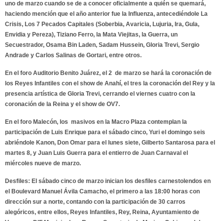
uno de marzo cuando se de a conocer oficialmente a quién se quemará,
haciendo mención que el año anterior fue la
Influenza
, antecediéndole
La
Crisis
,
Los 7 Pecados Capitales
(Soberbia, Avaricia, Lujuria, Ira, Gula,
Envidia y Pereza), Tiziano Ferro, la Mata Viejitas, la Guerra, un
Secuestrador, Osama Bin Laden, Sadam Hussein, Gloria Trevi, Sergio
Andrade y Carlos Salinas de Gortari, entre otros.
En el foro
Auditorio Benito Juárez
, el 2 de marzo se hará la coronación de
los Reyes Infantiles con el show de
Anahí
, el tres la
coronación
del Rey y la
presencia artística de
Gloria Trevi
, cerrando el viernes cuatro con la
coronación de la Reina y el show de
OV7
.
En el foro Malecón, los masivos en la Macro Plaza contemplan la
participación de Luis Enrique para el sábado cinco,
Yuri
el domingo seis
abriéndole Kanon,
Don Omar
para el lunes siete,
Gilberto Santarosa
para el
martes 8, y
Juan Luis Guerra
para el entierro de
Juan Carnaval
el
miércoles nueve de marzo.
Desfiles
: El sábado cinco de marzo inician los desfiles carnestolendos en
el Boulevard Manuel Ávila Camacho, el primero a las 18:00 horas con
dirección sur a norte, contando con la participación de 30 carros
alegóricos, entre ellos,
Reyes Infantiles
,
Rey, Reina, Ayuntamiento de