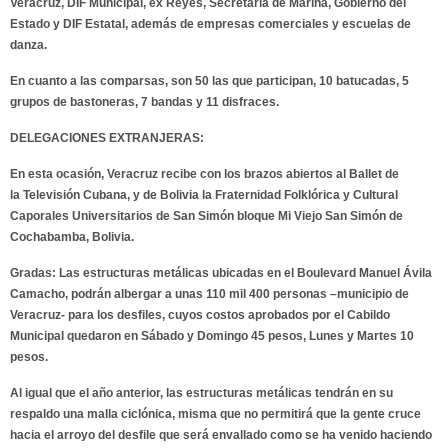
Veracruz
, DIF Municipal, ex Reyes, Secretaria de Marina, Gobierno del
Estado y DIF Estatal, además de empresas comerciales y escuelas de
danza.
En cuanto a las comparsas, son 50 las que participan, 10 batucadas, 5
grupos de bastoneras, 7 bandas y 11 disfraces.
DELEGACIONES EXTRANJERAS:
En esta ocasión, Veracruz recibe con los brazos abiertos al Ballet de
la
Televisión Cubana
, y de Bolivia la
Fraternidad Folklórica
y
Cultural
Caporales Universitarios de San Simón
bloque Mi Viejo San Simón de
Cochabamba, Bolivia.
Gradas
: Las estructuras metálicas ubicadas en el Boulevard Manuel Ávila
Camacho, podrán albergar a unas 110 mil 400 personas –municipio de
Veracruz- para los desfiles, cuyos costos aprobados por el Cabildo
Municipal quedaron en Sábado y Domingo 45 pesos, Lunes y Martes 10
pesos.
Al igual que el año anterior, las estructuras metálicas tendrán en su
respaldo una malla ciclónica, misma que no permitirá que la gente cruce
hacia el arroyo del desfile que será envallado como se ha venido haciendo