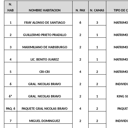
N.
HAB
NOMBRE HABITACION
N. PAX
N. CAMAS
TIPO DE 
1
FRAY ALONSO DE SANTIAGO
6
3
MATRIMO
2
GUILLERMO PRIETO PRADILLO
2
1
MATRIMO
3
MAXIMILIANO DE HABSBURGO
2
1
MATRIMO
4
LIC. BENITO JUAREZ
2
1
MATRIMO
5
CRI-CRI
4
2
MATRIMO
6
GRAL. NICOLAS BRAVO
2
2
INDIVID
6ª
GRAL. NICOLAS BRAVO
2
1
KING S
PAQ. 6
PAQUETE GRAL NICOLAS BRAVO
4
2
PAQUE
7
MIGUEL DOMINGUEZ
2
2
INDIVID