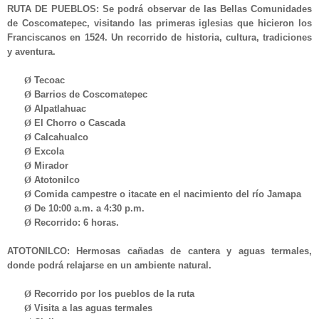
RUTA DE PUEBLOS:
Se podrá observar de las Bellas Comunidades
de Coscomatepec, visitando las primeras iglesias que hicieron los
Franciscanos en 1524. Un recorrido de historia, cultura, tradiciones
y aventura.
Ø
Tecoac
Ø
Barrios de Coscomatepec
Ø
Alpatlahuac
Ø
El Chorro o Cascada
Ø
Calcahualco
Ø
Excola
Ø
Mirador
Ø
Atotonilco
Ø
Comida campestre o itacate en el nacimiento del río Jamapa
Ø
De 10:00 a.m. a 4:30 p.m.
Ø
Recorrido: 6 horas.
ATOTONILCO:
Hermosas cañadas de cantera y aguas termales,
donde podrá relajarse en un ambiente natural.
Ø
Recorrido por los pueblos de la ruta
Ø
Visita a las aguas termales