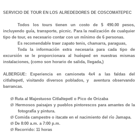
SERVICIO DE TOUR EN LOS ALREDEDORES DE COSCOMATEPEC
Todos los tours tienen un costo de $ 490.00 pesos,
incluyendo guía, transporte, picnic. Para la realización de cualquier
tipo de tour, es necesario contar con un mínimo de 6 personas.
Es recomendable traer zapato tenis, chamarra, paraguas,
Toda la información extra necesaria para cada tipo de
excursión se le proporcionara al huésped en nuestras mismas
instalaciones, (como son horario de salida, llegada,)
ALBERGUE:
Experiencia en camioneta 4x4 a las faldas del
citlaltepetl, visitando diversos poblados, y aventura observando
barrancas.
Ø
Ruta al Majestuoso Citlaltepetl o Pico de Orizaba
Ø
Hermosos paisajes y pueblos pintorescos para amantes de la
fotografía y pintura.
Ø
Comida campestre o itacate en el nacimiento del río Jamapa.
Ø
De 8:00 a.m. a 7:00 p.m.
Ø
Recorrido: 11 horas