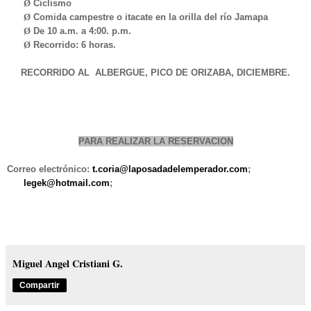
Ø
Ciclismo
Ø
Comida campestre o itacate en la orilla del río Jamapa
Ø
De
10 a
.m. a 4:00. p.m.
Ø
Recorrido: 6 horas.
RECORRIDO AL ALBERGUE, PICO DE ORIZABA, DICIEMBRE.
PARA REALIZAR LA RESERVACION
Correo electrónico:
t.coria@laposadadelemperador.com
;
legek@hotmail.com
;
Miguel Angel Cristiani G.
Compartir