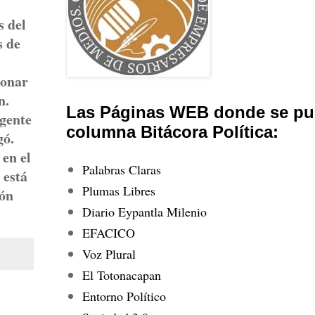
s del
s de
ionar
n.
Las Páginas WEB donde se pub
gente
columna Bitácora Política:
gó.
 en el
Palabras Claras
 está
Plumas Libres
ión
Diario Eypantla Milenio
EFACICO
Voz Plural
El Totonacapan
Entorno Político