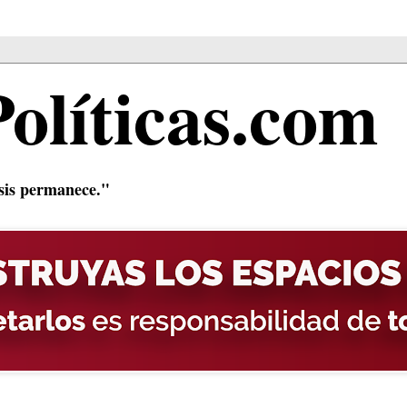
Políticas.com
isis permanece."