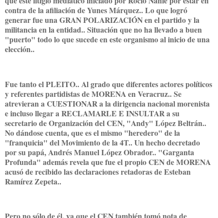
que este litigio mediático iniciado por Rocío Nahle por estar en
contra de la afiliación de Yunes Márquez.. Lo que logró
generar fue una GRAN POLARIZACIÓN en el partido y la
militancia en la entidad.. Situación que no ha llevado a buen
"puerto" todo lo que sucede en este organismo al inicio de una
elección..
Fue tanto el PLEITO.. Al grado que diferentes actores políticos
y referentes partidistas de MORENA en Veracruz.. Se
atrevieran a CUESTIONAR a la dirigencia nacional morenista
e incluso llegar a RECLAMARLE E INSULTAR a su
secretario de Organización del CEN, "Andy" López Beltrán..
No dándose cuenta, que es el mismo "heredero" de la
"franquicia" del Movimiento de la 4T.. Un hecho decretado
por su papá, Andrés Manuel López Obrador.. "Garganta
Profunda" además revela que fue el propio CEN de MORENA
acusó de recibido las declaraciones retadoras de Esteban
Ramírez Zepeta..
Pero no sólo de él, ya que el CEN también tomó nota de