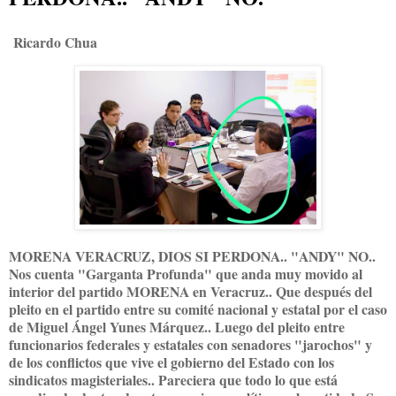
Ricardo Chua
MORENA VERACRUZ, DIOS SI PERDONA.. "ANDY" NO..
Nos cuenta "Garganta Profunda" que anda muy movido al
interior del partido MORENA en Veracruz.. Que después del
pleito en el partido entre su comité nacional y estatal por el caso
de Miguel Ángel Yunes Márquez.. Luego del pleito entre
funcionarios federales y estatales con senadores "jarochos" y
de los conflictos que vive el gobierno del Estado con los
sindicatos magisteriales.. Pareciera que todo lo que está