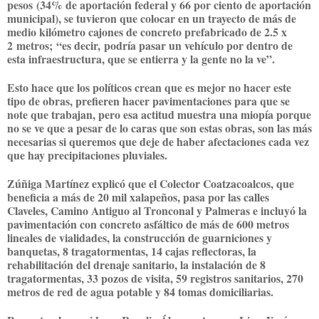
pesos
(34% de aportación federal y 66 por ciento de aportación
municipal)
, se tuvieron que colocar en un trayecto de más de
medio kilómetro cajones de concreto prefabricado de 2.5 x
2
metros;
“es decir,
podría pasar un vehículo por dentro de
esta infraestructura
, que se entierra y la gente no la ve”
.
Esto hace que los políticos crean que es mejor no hacer este
tipo de obras, prefieren hacer pavimentaciones para que se
note que trabajan, pero esa actitud muestra una miopía porque
no se ve que a pesar de lo caras que son estas obras, son las más
necesarias si queremos que deje de haber afectaciones cada vez
que hay precipitaciones pluviales.
Zúñiga Martí
nez explicó que el Colector Coat
zacoalcos, que
beneficia a más de 20 mil xalapeños, pasa por las calles
Claveles, Camino Antiguo al Tronconal y Palmeras e incluyó la
pavimentación con concreto asfáltico de más de 600 metros
lineales de vialidades, la construcción de guarniciones y
banquetas, 8 tragatormentas, 14 cajas reflectoras, la
rehabilitación del drenaje sanitario, la instalación de 8
tragatormentas, 33 pozos de visita, 59 registros sanitarios, 270
metros de red de agua potable y 84 tomas domiciliarias.