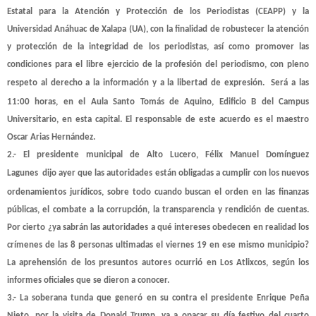
Estatal para la Atención y Protección de los Periodistas (CEAPP) y la
Universidad Anáhuac de Xalapa (UA), con la finalidad de robustecer la atención
y protección de la integridad de los periodistas, así como promover las
condiciones para el libre ejercicio de la profesión del periodismo, con pleno
respeto al derecho a la información y a la libertad de expresión.
Será a las
11:00 horas, en el Aula Santo Tomás de Aquino, Edificio B del Campus
Universitario, en esta capital. El responsable de este acuerdo es el maestro
Oscar Arias Hernández.
2.- El presidente municipal de Alto Lucero, Félix Manuel Domínguez
Lagunes
dijo ayer que las autoridades están obligadas a cumplir con los nuevos
ordenamientos jurídicos, sobre todo cuando buscan el orden en las finanzas
públicas, el combate a la corrupción, la transparencia y rendición de cuentas.
Por cierto ¿ya sabrán las autoridades a qué intereses obedecen en realidad los
crímenes de las 8 personas ultimadas el viernes 19 en ese mismo municipio?
La aprehensión de los presuntos autores ocurrió en Los Atlixcos, según los
informes oficiales que se dieron a conocer.
3.- La soberana tunda que generó en su contra el presidente Enrique Peña
Nieto, por la visita de Donald Trump, va a opacar su día festivo del cuarto