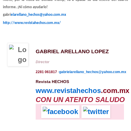
informe. ¡Ni cómo ayudarlo!
gabri
elarellano_hechos@yahoo.
com.mx
http://www.revistahechos.com.mx/
GABRIEL ARELLANO LOPEZ
Director
2281 061817
·
gabrielarellano_hechos@yahoo.com.mx
Revista HECHOS
www.
revistahechos
.com.mx
CON UN ATENTO SALUDO