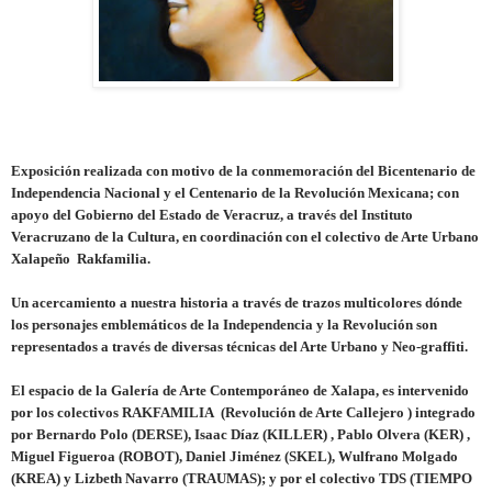
Exposición realizada con motivo de la conmemoración del Bicentenario de
Independencia Nacional y el Centenario de
la Revolución
Mexicana
; con
apoyo del Gobierno del Estado de Veracruz, a través del Instituto
Veracruzano de
la Cultura
, en coordinación con el colectivo de Arte Urbano
Xalapeño
Rakfamilia.
Un acercamiento a nuestra historia a través de trazos multicolores dónde
los personajes emblemáticos de
la Independencia
y
la Revolución
son
representados a través de diversas técnicas del Arte Urbano y Neo-graffiti.
El espacio de
la Galería
de Arte Contemporáneo de Xalapa, es intervenido
por los colectivos RAKFAMILIA
(Revolución de Arte Callejero ) integrado
por Bernardo Polo (DERSE), Isaac Díaz (KILLER) , Pablo Olvera (KER) ,
Miguel Figueroa (ROBOT), Daniel Jiménez (SKEL), Wulfrano Molgado
(KREA) y Lizbeth Navarro (TRAUMAS); y por el colectivo TDS (TIEMPO