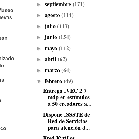
septiembre
(171)
►
 Museo
agosto
(114)
►
uevas.
julio
(113)
►
junio
(154)
►
usan
mayo
(112)
►
abril
(62)
nizado
►
do
marzo
(64)
►
febrero
(49)
ra
▼
Entrega IVEC 2.7
mdp en estímulos
a
a 50 creadores a...
Dispone ISSSTE de
Red de Servicios
para atención d...
sco
Fred Kyrillos,