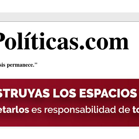
Políticas.com
isis permanece."