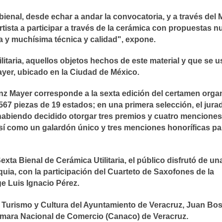
ienal, desde echar a andar la convocatoria, y a través del
rtista a participar a través de la cerámica con propuestas n
 y muchísima técnica y calidad", expone.
ilitaria, aquellos objetos hechos de este material y que se 
ayer, ubicado en la Ciudad de México.
z Mayer corresponde a la sexta edición del certamen orga
 567 piezas de 19 estados; en una primera selección, el jura
9, habiendo decidido otorgar tres premios y cuatro menciones
, así como un galardón único y tres menciones honoríficas pa
exta Bienal de Cerámica Utilitaria, el público disfrutó de un
uia, con la participación del Cuarteto de Saxofones de la
e Luis Ignacio Pérez.
e Turismo y Cultura del Ayuntamiento de Veracruz, Juan Bo
mara Nacional de Comercio (Canaco) de Veracruz.