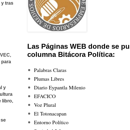
y tras
Las Páginas WEB donde se pub
columna Bitácora Política:
IVEC,
 para
Palabras Claras
Plumas Libres
Diario Eypantla Milenio
l y
ultura
EFACICO
libro,
Voz Plural
El Totonacapan
 se
Entorno Político