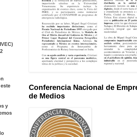
(IVEC)
 2
on
 este
Conferencia Nacional de Empr
de Medios
os y
demos
do