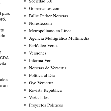
Sociedad 3.0
.
Gobernantes.com
l país
Billie Parker Noticias
eró.
Noreste.com
Metropolitano en Línea
ste
 de
Agencia Multigráfica Multimedia
Periódico Veraz
Versiones
n
PECDA
Informa Ver
vita
Noticias de Veracruz
Política al Día
uales
Oye Veracruz
eron
Revista República
Variedades
Proyectos Politicos