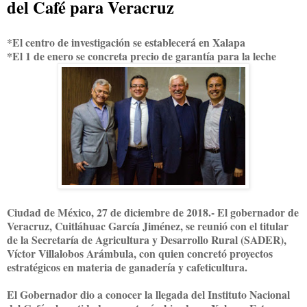
del Café para Veracruz
*El centro de investigación se establecerá en Xalapa
*El 1 de enero se concreta precio de garantía para la leche
Ciudad de México, 27 de diciembre de 2018.- El gobernador de
Veracruz, Cuitláhuac García Jiménez, se reunió con el titular
de la Secretaría de Agricultura y Desarrollo Rural (SADER),
Víctor Villalobos Arámbula, con quien concretó proyectos
estratégicos en materia de ganadería y cafeticultura.
El Gobernador dio a conocer la llegada del Instituto Nacional