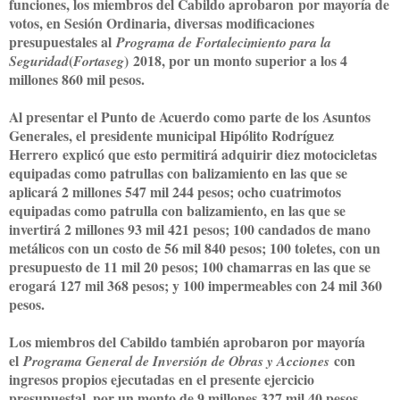
funciones, los miembros del Cabildo aprobaron
por mayoría de
votos
, en Sesión Ordinaria, diversas modificaciones
presupuestales al
Programa de Fortalecimiento para la
(
)
2018, por un monto superior a los 4
Seguridad
Fortaseg
millones 8
6
0 mil pesos.
Al presentar el Punto de Acuerdo como parte de los Asuntos
Generales, el
presidente municipal Hipólito Rodríguez
Herrero
explicó que esto permitirá adquirir diez motocicletas
equipadas como patrullas con balizamiento en las que se
aplicará 2 millones 547 mil 244 pesos; ocho cuatrimotos
equipadas como patrulla con balizamiento, en las que se
invertirá 2 millones 93 mil 421 pesos; 100 candados de mano
metálicos con un costo de 56 mil 840 pesos; 100 toletes, con un
presupuesto de 11 mil 20 pesos; 100 chamarras en las que se
erogará 127 mil 368 pesos; y 100 impermeables con 24 mil 360
pesos.
Los miembros del Cabildo también aprobaron por mayoría
el
con
Programa General de Inversión de Obras y Acciones
ingresos propios ejecuta
das
en el presente ejercicio
presupuestal, por un monto de 9 millones 327 mil 40 pesos.