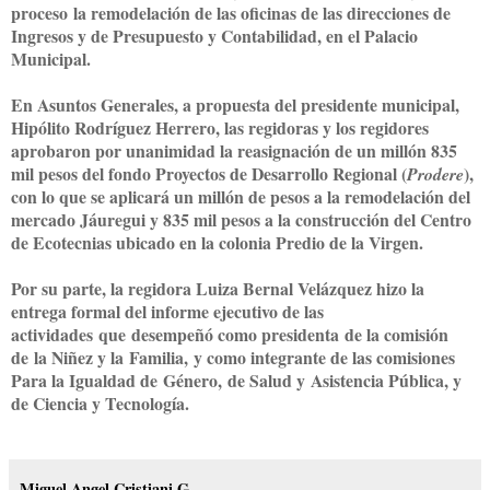
proceso
la remodelación de las oficinas de las direcciones de
Ingresos y de Presupuesto y Contabilidad, en el Palacio
Municipal.
En Asuntos Generales, a propuesta del presidente municipal,
Hipólito Rodríguez Herrero, las regidoras y los regidores
aprobaron por unanimidad la reasignación de un millón 835
mil pesos del fondo Proyectos de Desarrollo Regional (
),
Prodere
con lo que se aplicará un millón de pesos a la remodelación del
mercado Jáuregui y 835 mil pesos a la construcción del Centro
de Ecotecnias ubicado en la colonia Predio de la Virgen.
Por su parte, la regidora Luiza Bernal Velázquez hizo la
e
ntrega formal del informe ejecutivo de las
actividades
que
desempeñ
ó como presidenta
d
e la comisión
de
la N
iñez y la
F
amilia,
y como integrante de las comisiones
Para la I
gualdad de
G
énero,
de S
alud y
A
si
stencia Pública, y
de Ciencia y Tecnología.
Miguel Angel Cristiani G.