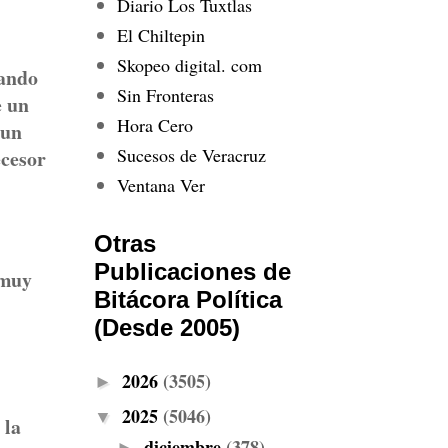
Diario Los Tuxtlas
El Chiltepin
Skopeo digital. com
nando
Sin Fronteras
e un
Hora Cero
 un
Sucesos de Veracruz
ecesor
Ventana Ver
Otras
Publicaciones de
 muy
Bitácora Política
(Desde 2005)
2026
(3505)
►
2025
(5046)
▼
 la
diciembre
(378)