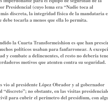
es imperdonable para el equipo de seguridad de la
yor Presidencial (cuyo lema era “Nadie toca al
más discreta, la integridad física de la mandataria e
e debe tocarla a menos que ella lo permita.
vendido la Cuarta Transformeishion es que han presc
uchos políticos usaban para fanfarronear. A excepc
dad y combate a delincuentes, el resto no debería ten
verdaderos motivos que atenten contra su seguridad.
 les vio al presidente López Obrador y al gobernador
“discreto”; no obstante, en las visitas presidencial
ivil para cubrir el perímetro del presidium, con alg