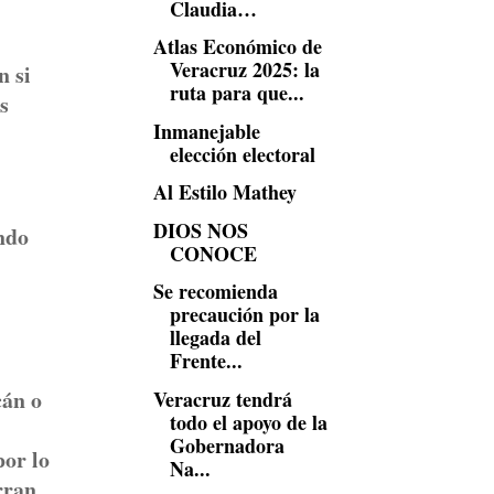
Claudia…
Atlas Económico de
Veracruz 2025: la
n si
ruta para que...
s
Inmanejable
elección electoral
Al Estilo Mathey
DIOS NOS
endo
CONOCE
Se recomienda
precaución por la
llegada del
Frente...
cán o
Veracruz tendrá
todo el apoyo de la
Gobernadora
por lo
Na...
rran