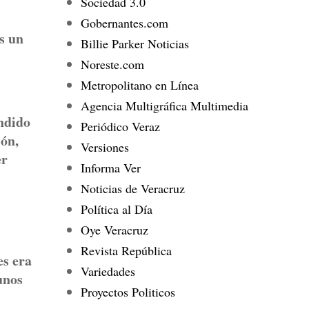
Sociedad 3.0
Gobernantes.com
s un
Billie Parker Noticias
Noreste.com
Metropolitano en Línea
Agencia Multigráfica Multimedia
indido
Periódico Veraz
ión,
Versiones
er
Informa Ver
Noticias de Veracruz
Política al Día
Oye Veracruz
Revista República
es era
Variedades
unos
Proyectos Politicos