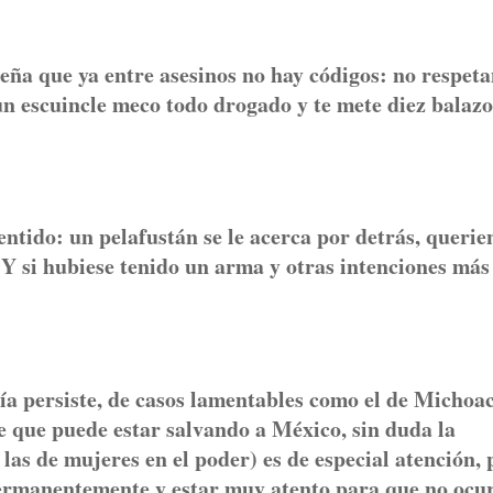
ña que ya entre asesinos no hay códigos: no respeta
 un escuincle meco todo drogado y te mete diez balazo
entido: un pelafustán se le acerca por detrás, queri
Y si hubiese tenido un arma y otras intenciones más
ía persiste, de casos lamentables como el de Michoa
ee que puede estar salvando a México, sin duda la
las de mujeres en el poder) es de especial atención, 
permanentemente y estar muy atento para que no ocu