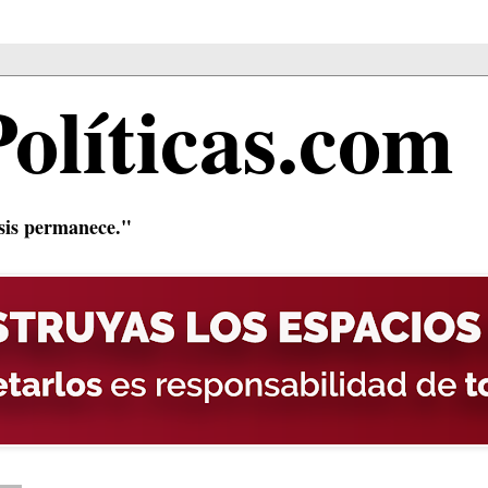
Políticas.com
isis permanece."