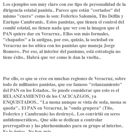
Los ejemplos son muy claro con ese tipo de personalidad de la
dirigencia estatal panista.. Parece que están "cortados" del
mismo "cuero" como lo son: Federico Salomón, Tito Delfín y
Enrique Cambranis.. Estos panistas, que tienen el control del
comité estatal, no tienen nada que ver con la imagen que el
PAN quiere dar en Veracruz.. Ellos son más formales,
"chapados" a la antigua, por eso, quizás, la sociedad en
Veracruz no los ubica con los panistas que maneja Jorge
Romero.. Por eso, al interior del panismo, está estrategía no
tiene éxito.. Habrá que ver como le dan la vuelta..
Por ello, es que se cree en muchas regiones de Veracruz, sobre
todo de militantes panistas, que ese famoso "relanzamiento"
del PAN en los Estados.. Se puede considerar que esto es el
RELANZAMIENTO de los CACICAZGOS, ya
ENQUISTADOS.. "La mona aunque se vista de seda, mona se
queda".. El PAN en Veracruz, la "onda grupera" (Tito,
Federico y Cambranis) los destruyó.. Los convirtió en seres
antidemocráticos.. Que sólo se dedican a controlar
prerrogativas y las plurinominales para su grupo al interior..
Es lo único.. No hay más..