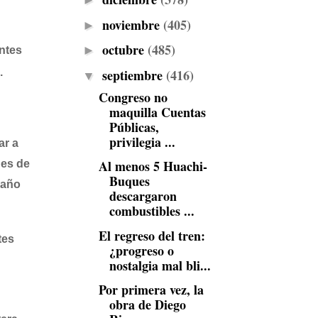
►
noviembre
(405)
►
octubre
(485)
►
ntes
septiembre
(416)
.
▼
Congreso no
maquilla Cuentas
Públicas,
privilegia ...
ar a
Al menos 5 Huachi-
des de
Buques
 año
descargaron
combustibles ...
El regreso del tren:
tes
¿progreso o
nostalgia mal bli...
Por primera vez, la
obra de Diego