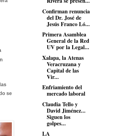
Rivera se presen...
tera
Confirman renuncia
del Dr. José de
Jesús Franco Ló...
Primera Asamblea
General de la Red
UV por la Legal...
a
Xalapa, la Atenas
án
Veracruzana y
Capital de las
Vir...
das
Enfriamiento del
mercado laboral
odo se
Claudia Tello y
David Jiménez...
Siguen los
golpes...
LA