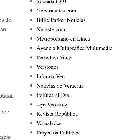
Sociedad 3.0
Gobernantes.com
Billie Parker Noticias
es de
Noreste.com
zan.
Metropolitano en Línea
Agencia Multigráfica Multimedia
Periódico Veraz
Versiones
Informa Ver
Noticias de Veracruz
Política al Día
tatal.
Oye Veracruz
cree
Revista República
Variedades
Proyectos Politicos
table