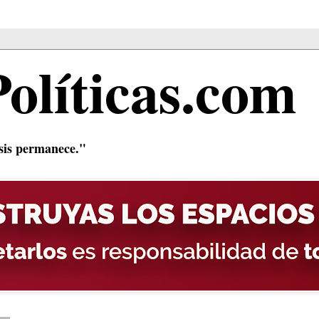
Políticas.com
isis permanece."