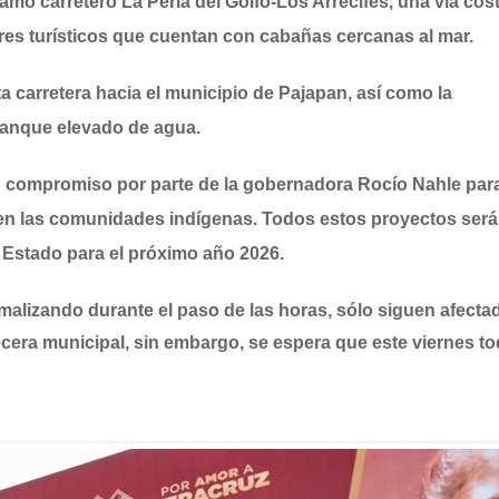
ramo carretero La Perla del Golfo-Los Arrecifes, una vía cos
res turísticos que cuentan con cabañas cercanas al mar.
a carretera hacia el municipio de Pajapan, así como la
tanque elevado de agua.
un compromiso por parte de la gobernadora Rocío Nahle par
 en las comunidades indígenas. Todos estos proyectos ser
 Estado para el próximo año 2026.
malizando durante el paso de las horas, sólo siguen afecta
becera municipal, sin embargo, se espera que este viernes t