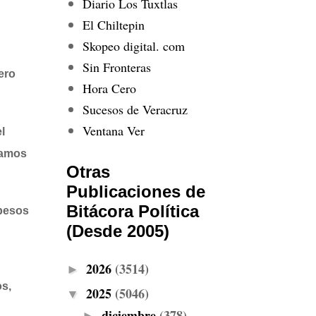
Diario Los Tuxtlas
El Chiltepin
Skopeo digital. com
Sin Fronteras
ero
Hora Cero
Sucesos de Veracruz
Ventana Ver
l
vamos
Otras
Publicaciones de
Bitácora Política
 pesos
(Desde 2005)
2026
(3514)
►
os,
2025
(5046)
▼
diciembre
(378)