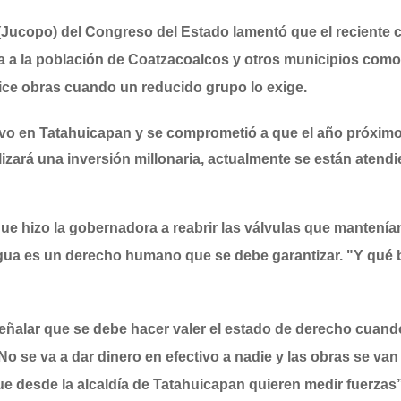
 (Jucopo) del Congreso del Estado lamentó que el reciente c
ua a la población de Coatzacoalcos y otros municipios como
lice obras cuando un reducido grupo lo exige.
uvo en Tatahuicapan y se comprometió a que el año próxim
alizará una inversión millonaria, actualmente se están atend
ue hizo la gobernadora a reabrir las válvulas que mantenía
agua es un derecho humano que se debe garantizar. "Y qué
 señalar que se debe hacer valer el estado de derecho cuan
"No se va a dar dinero en efectivo a nadie y las obras se van
ue desde la alcaldía de Tatahuicapan quieren medir fuerzas”