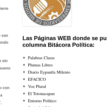
ierre
o van
Las Páginas WEB donde se pub
iendo
columna Bitácora Política:
Palabras Claras
n sin
Plumas Libres
 bueno
Diario Eypantla Milenio
EFACICO
Voz Plural
do con
El Totonacapan
 a
Entorno Político
,