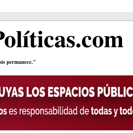
Políticas.com
isis permanece."