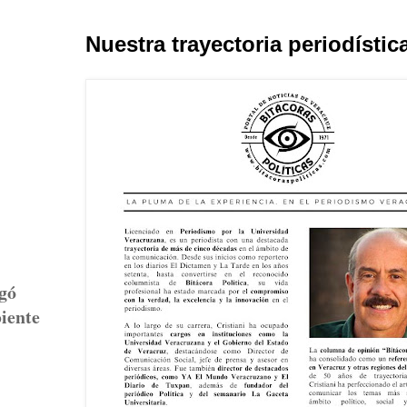
Nuestra trayectoria periodístic
egó
biente