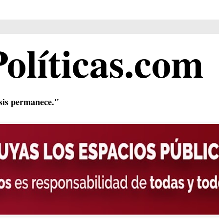
Políticas.com
isis permanece."