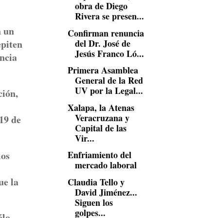
obra de Diego
Rivera se presen...
n un
Confirman renuncia
del Dr. José de
epiten
Jesús Franco Ló...
encia
Primera Asamblea
General de la Red
UV por la Legal...
ción,
Xalapa, la Atenas
Veracruzana y
 19 de
Capital de las
Vir...
los
Enfriamiento del
mercado laboral
ue la
Claudia Tello y
David Jiménez...
Siguen los
golpes...
ólo