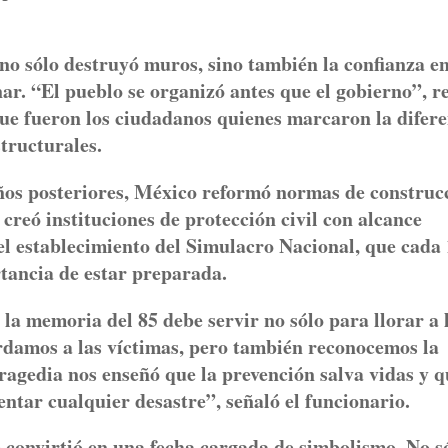
o sólo destruyó muros, sino también la confianza e
r. “El pueblo se organizó antes que el gobierno”, r
que fueron los ciudadanos quienes marcaron la difer
structurales.
años posteriores, México reformó normas de construc
 creó instituciones de protección civil con alcance
 el establecimiento del Simulacro Nacional, que cada
tancia de estar preparada.
la memoria del 85 debe servir no sólo para llorar a 
rdamos a las víctimas, pero también reconocemos la
tragedia nos enseñó que la prevención salva vidas y q
ntar cualquier desastre”, señaló el funcionario.
e convirtió en una fecha cargada de simbolismo. No s