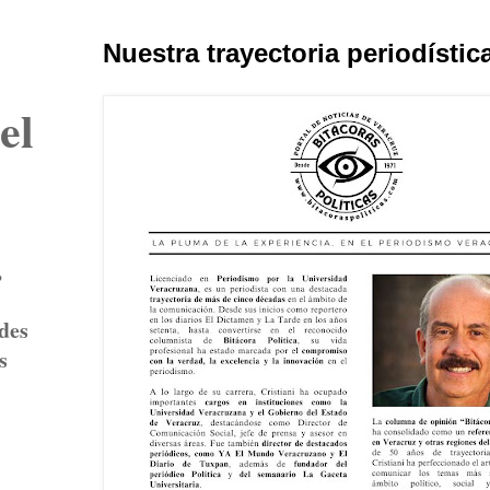
Nuestra trayectoria periodístic
el
,
ades
s