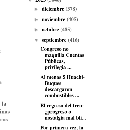
▼
diciembre
(378)
►
noviembre
(405)
►
octubre
(485)
►
septiembre
(416)
▼
Congreso no
e
maquilla Cuentas
Públicas,
privilegia ...
Al menos 5 Huachi-
a
Buques
descargaron
combustibles ...
 la
El regreso del tren:
inas
¿progreso o
nostalgia mal bli...
ros
Por primera vez, la