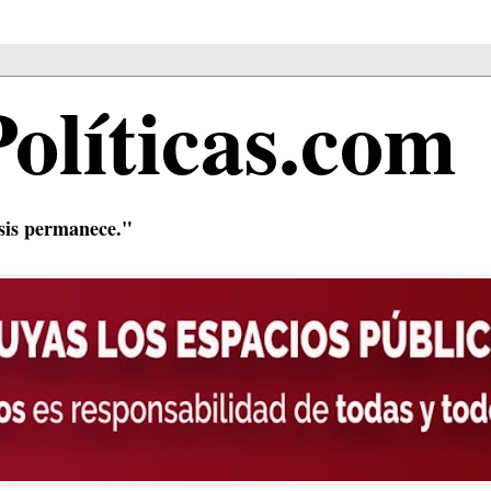
Políticas.com
isis permanece."