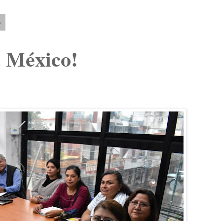
5
a México!