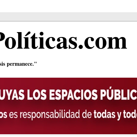
Políticas.com
isis permanece."