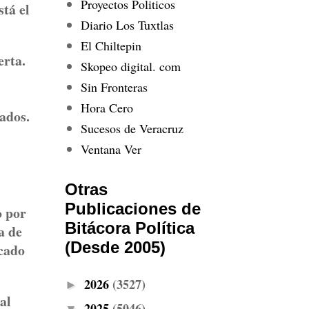
Proyectos Politicos
stá el
Diario Los Tuxtlas
El Chiltepin
erta.
Skopeo digital. com
Sin Fronteras
Hora Cero
tados.
Sucesos de Veracruz
Ventana Ver
Otras
Publicaciones de
o por
Bitácora Política
a de
(Desde 2005)
icado
2026
(3527)
►
al
2025
(5046)