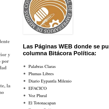
dente
Las Páginas WEB donde se pub
columna Bitácora Política:
ior y
o por
Palabras Claras
idad
Plumas Libres
Diario Eypantla Milenio
e, la
EFACICO
mo
Voz Plural
El Totonacapan