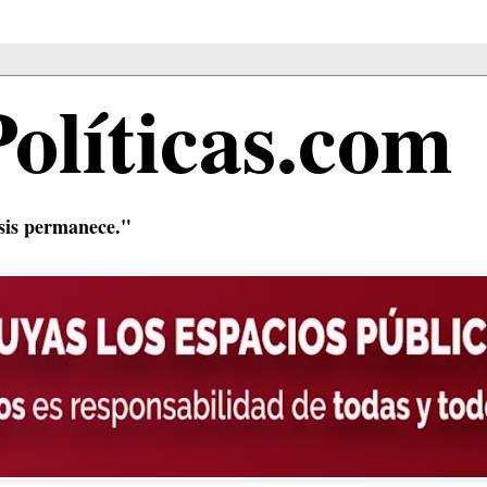
Políticas.com
isis permanece."