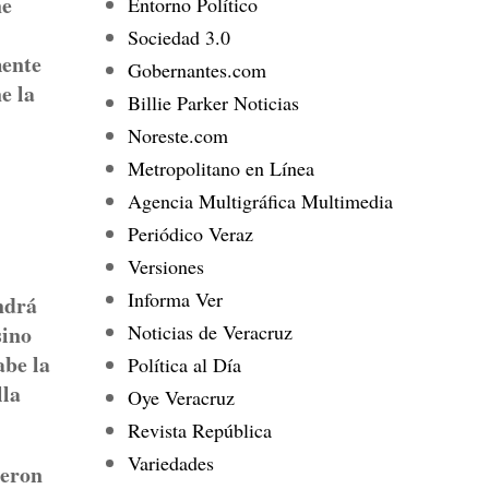
ne
Entorno Político
Sociedad 3.0
mente
Gobernantes.com
e la
Billie Parker Noticias
Noreste.com
Metropolitano en Línea
Agencia Multigráfica Multimedia
Periódico Veraz
Versiones
Informa Ver
ndrá
Noticias de Veracruz
sino
abe la
Política al Día
lla
Oye Veracruz
Revista República
Variedades
jeron