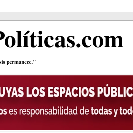
Políticas.com
isis permanece."