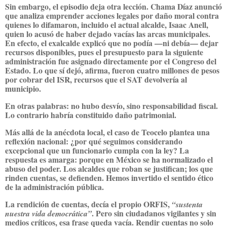
Sin embargo, el episodio deja otra lección. Chama Díaz anunció
que analiza emprender acciones legales por daño moral contra
quienes lo difamaron, incluido el actual alcalde, Isaac Anell,
quien lo acusó de haber dejado vacías las arcas municipales.
En efecto, el exalcalde explicó que no podía —ni debía— dejar
recursos disponibles, pues el presupuesto para la siguiente
administración fue asignado directamente por el Congreso del
Estado. Lo que sí dejó, afirma, fueron cuatro millones de pesos
por cobrar del ISR, recursos que el SAT devolvería al
municipio.
En otras palabras: no hubo desvío, sino responsabilidad fiscal.
Lo contrario habría constituido daño patrimonial.
Más allá de la anécdota local, el caso de Teocelo plantea una
reflexión nacional: ¿por qué seguimos considerando
excepcional que un funcionario cumpla con la ley? La
respuesta es amarga: porque en México se ha normalizado el
abuso del poder. Los alcaldes que roban se justifican; los que
rinden cuentas, se defienden. Hemos invertido el sentido ético
de la administración pública.
La rendición de cuentas, decía el propio ORFIS,
“sustenta
. Pero sin ciudadanos vigilantes y sin
nuestra vida democrática”
medios críticos, esa frase queda vacía. Rendir cuentas no solo