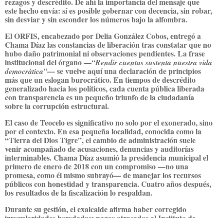
rezagos y descrédito. De ahí la importancia del mensaje que
este hecho envía: sí es posible gobernar con decencia, sin robar,
sin desviar y sin esconder los números bajo la alfombra.
El ORFIS, encabezado por Delia González Cobos, entregó a
Chama Díaz las constancias de liberación tras constatar que no
hubo daño patrimonial ni observaciones pendientes. La frase
institucional del órgano —
“Rendir cuentas sustenta nuestra vida
— se vuelve aquí una declaración de principios
democrática”
más que un eslogan burocrático. En tiempos de descrédito
generalizado hacia los políticos, cada cuenta pública liberada
con transparencia es un pequeño triunfo de la ciudadanía
sobre la corrupción estructural.
El caso de Teocelo es significativo no solo por el exonerado, sino
por el contexto. En esa pequeña localidad, conocida como la
“Tierra del Dios Tigre”, el cambio de administración suele
venir acompañado de acusaciones, denuncias y auditorías
interminables. Chama Díaz asumió la presidencia municipal el
primero de enero de 2018 con un compromiso —no una
promesa, como él mismo subrayó— de manejar los recursos
públicos con honestidad y transparencia. Cuatro años después,
los resultados de la fiscalización lo respaldan.
Durante su gestión, el exalcalde afirma haber corregido
irregularidades heredadas: pagos atrasados al Instituto de