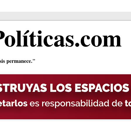
Políticas.com
isis permanece."