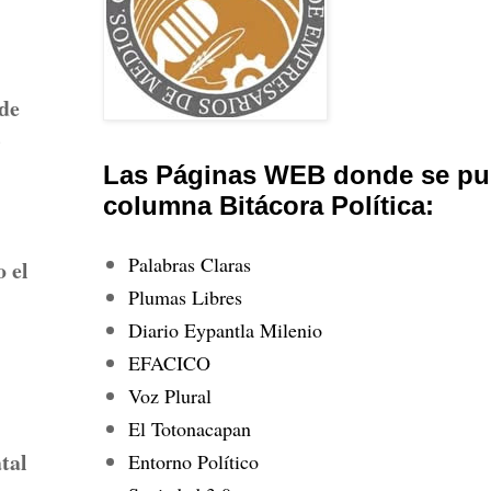
 de
s
Las Páginas WEB donde se pub
columna Bitácora Política:
Palabras Claras
o el
Plumas Libres
Diario Eypantla Milenio
EFACICO
Voz Plural
El Totonacapan
-
tal
Entorno Político