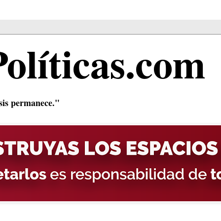
Políticas.com
isis permanece."