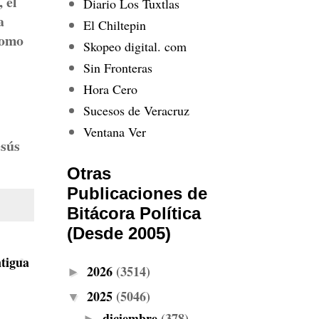
 el
Diario Los Tuxtlas
a
El Chiltepin
como
Skopeo digital. com
Sin Fronteras
Hora Cero
Sucesos de Veracruz
Ventana Ver
esús
Otras
Publicaciones de
Bitácora Política
(Desde 2005)
tigua
2026
(3514)
►
2025
(5046)
▼
diciembre
(378)