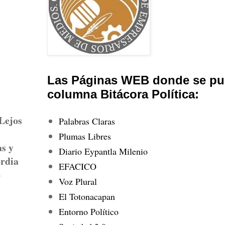
Las Páginas WEB donde se pub
columna Bitácora Política:
 Lejos
Palabras Claras
Plumas Libres
s y
Diario Eypantla Milenio
ordia
EFACICO
o
Voz Plural
El Totonacapan
Entorno Político