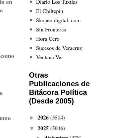
ín en
Diario Los Tuxtlas
mo
El Chiltepin
Skopeo digital. com
Sin Fronteras
Hora Cero
Sucesos de Veracruz
 como
Ventana Ver
Otras
Publicaciones de
Bitácora Política
en
(Desde 2005)
a
2026
(3514)
Himno
►
2025
(5046)
▼
diciembre
(378)