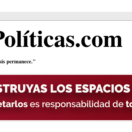
Políticas.com
isis permanece."