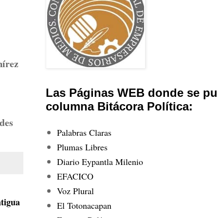
mírez
Las Páginas WEB donde se pub
columna Bitácora Política:
ades
Palabras Claras
Plumas Libres
Diario Eypantla Milenio
EFACICO
Voz Plural
tigua
El Totonacapan