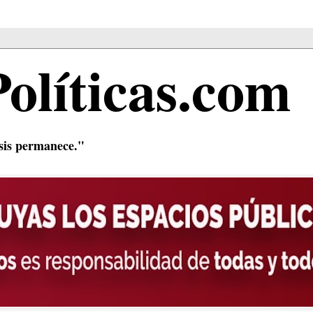
Políticas.com
isis permanece."