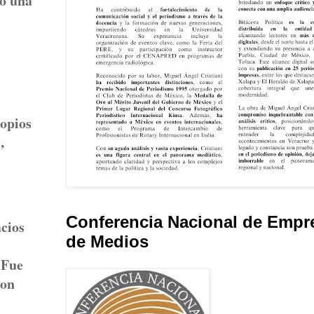
mo una
ropios
,
Conferencia Nacional de Empr
acios
de Medios
 Fue
ron