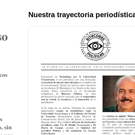
Nuestra trayectoria periodístic
so
cos
s
, sin