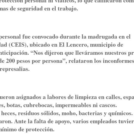
rotección personal ni viáticos, lo que calificaron co
mas de seguridad en el trabajo.
 personal fue convocado durante la madrugada en el
dad (CEIS), ubicado en El Lencero, municipio de
ticipación. “Nos dijeron que lleváramos nuestros p
de 200 pesos por persona”, relataron los inconformes
represalias.
ueron asignados a labores de limpieza en calles, esp
es, botas, cubrebocas, impermeables ni cascos.
eces, residuos sólidos, moho, bacterias y químicos.
aron. Ante la falta de apoyo, varios empleados tuvie
mínimo de protección.