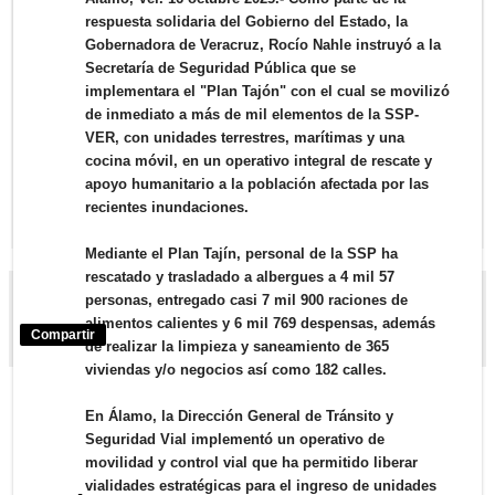
respuesta solidaria del Gobierno del Estado, la
Gobernadora de Veracruz, Rocío Nahle instruyó a la
Secretaría de Seguridad Pública que se
implementara el "Plan Tajón" con el cual se movilizó
de inmediato a más de mil elementos de la SSP-
VER, con unidades terrestres, marítimas y una
cocina móvil, en un operativo integral de rescate y
apoyo humanitario a la población afectada por las
recientes inundaciones.
Mediante el Plan Tajín, personal de la SSP ha
rescatado y trasladado a albergues a 4 mil 57
Miguel Angel Cristiani G.
personas, entregado casi 7 mil 900 raciones de
alimentos calientes y 6 mil 769 despensas, además
Compartir
de realizar la limpieza y saneamiento de 365
viviendas y/o negocios así como 182 calles.
En Álamo, la Dirección General de Tránsito y
‹
›
Inicio
Seguridad Vial implementó un operativo de
movilidad y control vial que ha permitido liberar
Ver versión web
vialidades estratégicas para el ingreso de unidades