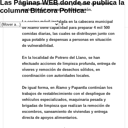
Las Páginas WEB donde se publica la
de emergencia, maquinaria y brigadas de limpieza,
columna Bitácora Política:
acelerando el proceso de recuperación.
La cocina móvil instalada en la cabecera municipal
▼
de Álamo tiene capacidad para preparar 4 mil 500
comidas diarias, las cuales se distribuyen junto con
agua potable y despensas a personas en situación
de vulnerabilidad.
En la localidad de Potrero del Llano, se han
efectuado acciones de limpieza profunda, entrega de
víveres y remoción de desechos sólidos, en
coordinación con autoridades locales.
De igual forma, en Álamo y Papantla continúan los
trabajos de restablecimiento con el despliegue de
vehículos especializados, maquinaria pesada y
brigadas de limpieza que realizan la remoción de
escombros, saneamiento de viviendas y entrega
directa de apoyos alimentarios.