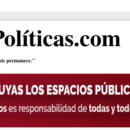
Políticas.com
isis permanece."