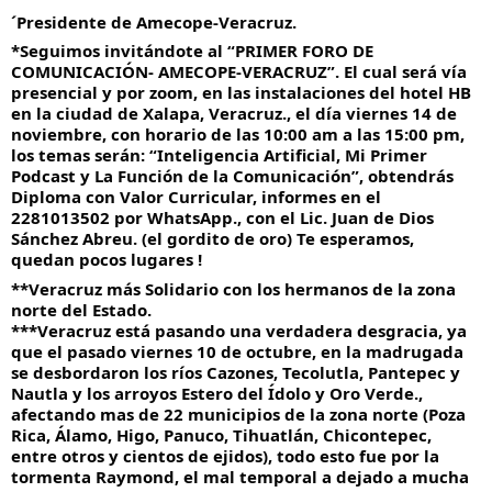
´Presidente de Amecope-Veracruz.
*Seguimos invitándote al “PRIMER FORO DE
COMUNICACIÓN- AMECOPE-VERACRUZ”. El cual será vía
presencial y por zoom, en las instalaciones del hotel HB
en la ciudad de Xalapa, Veracruz., el día viernes 14 de
noviembre, con horario de las 10:00 am a las 15:00 pm,
los temas serán: “Inteligencia Artificial, Mi Primer
Podcast y La Función de la Comunicación”, obtendrás
Diploma con Valor Curricular, informes en el
2281013502 por WhatsApp., con el Lic. Juan de Dios
Sánchez Abreu. (el gordito de oro) Te esperamos,
quedan pocos lugares !
**Veracruz más Solidario con los hermanos de la zona
norte del Estado.
***Veracruz está pasando una verdadera desgracia, ya
que el pasado viernes 10 de octubre, en la madrugada
se desbordaron los ríos Cazones, Tecolutla, Pantepec y
Nautla y los arroyos Estero del Ídolo y Oro Verde.,
afectando mas de 22 municipios de la zona norte (Poza
Rica, Álamo, Higo, Panuco, Tihuatlán, Chicontepec,
entre otros y cientos de ejidos), todo esto fue por la
tormenta Raymond, el mal temporal a dejado a mucha