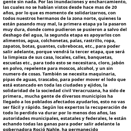
gente sin nada. Por las inundaciones y encharcamiento,
las cuales no se habían vistos desde hace mas de 20
años, por lo que es momento de solidarizarnos, con
todos nuestros hermanos de la zona norte, quienes la
están pasando muy mal, la primera etapa ya la pasaron
muy dura, donde como pudieron se pusieron a salvo del
deshago del agua, la segunda etapa es apoyarlos con
alimentos, agua, colchonetas, palas, rastrillo, ropa,
zapatos, botas, guantes, cubrebocas, etc., para poder
salir adelante, porque vendrá la tercer etapa, que será
la limpieza de sus casa, locales, calles, banquetas,
escuelas etc., para todo esto se necesitara, cloro, jabón
en polvo, repelente para moscos, alcohol, y un sin
numero de cosas. También se necesita maquinaria,
pipas de aguas, trascabo, para poder mover el lodo que
está estancado en toda las ciudades y ejidos, la
solidaridad de la sociedad civil Veracruzana, ha sido de
primera., mucha gente de diversos municipios ha
llegado a los poblados afectados ayudarlos, esto no vas
ser fácil y rápido. Según los expertos la recuperación de
todo lo perdido va durar por lo menos dos años, las
autoridades municipales, estatales y federales, le están
echando todas las ganas para poder salir adelante la
gobernadora Roció Nahle, ha permanecido