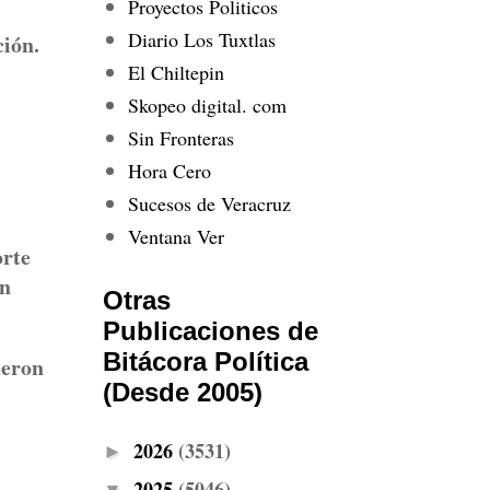
Proyectos Politicos
Diario Los Tuxtlas
ción.
El Chiltepin
Skopeo digital. com
Sin Fronteras
Hora Cero
Sucesos de Veracruz
Ventana Ver
orte
ón
Otras
Publicaciones de
Bitácora Política
ueron
(Desde 2005)
2026
(3531)
►
2025
(5046)