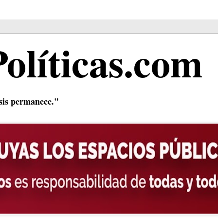
Políticas.com
isis permanece."