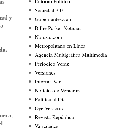
as
Entorno Político
Sociedad 3.0
nal y
Gobernantes.com
mo
Billie Parker Noticias
Noreste.com
a
Metropolitano en Línea
da.
Agencia Multigráfica Multimedia
Periódico Veraz
Versiones
Informa Ver
Noticias de Veracruz
Política al Día
Oye Veracruz
nera,
Revista República
el
Variedades