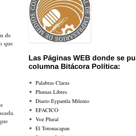
an de
o que
Las Páginas WEB donde se pub
columna Bitácora Política:
Palabras Claras
Plumas Libres
Diario Eypantla Milenio
ue
EFACICO
pasada
Voz Plural
 que
El Totonacapan