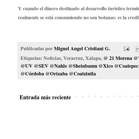
Y cuando el dinero destinado al desarrollo turístico termi
realmente se está consumiendo no son botanas: es la credi
Publicadas por
Miguel Angel Cristiani G.
Etiquetas: Noticias, Veracruz, Xalapa,
@ 21 Morena @
@UV @SEV @Nahle @Sheinbaum @Xico @Coatepec @
@Córdoba @Orizaba @Coatzintla
Entrada más reciente