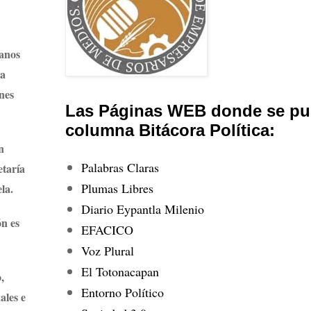
danos
na
nes
Las Páginas WEB donde se pub
columna Bitácora Política:
n
Palabras Claras
etaría
Plumas Libres
la.
Diario Eypantla Milenio
ón es
EFACICO
Voz Plural
El Totonacapan
,
Entorno Político
ales e