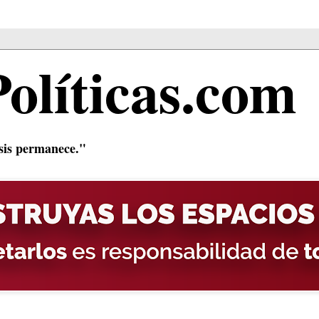
Políticas.com
isis permanece."