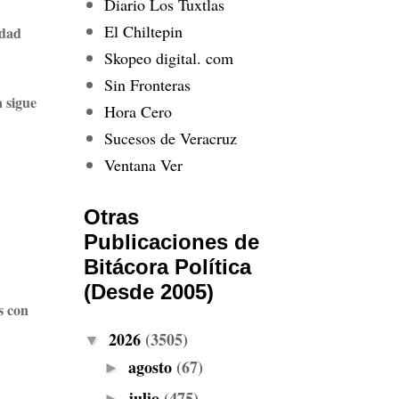
Diario Los Tuxtlas
El Chiltepin
idad
Skopeo digital. com
Sin Fronteras
a sigue
Hora Cero
Sucesos de Veracruz
Ventana Ver
Otras
Publicaciones de
Bitácora Política
(Desde 2005)
s con
2026
(3505)
▼
agosto
(67)
►
julio
(475)