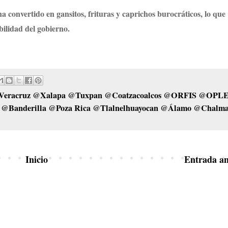
na convertido en gansitos, frituras y caprichos burocráticos, lo que
bilidad del gobierno.
Veracruz @Xalapa @Tuxpan @Coatzacoalcos @ORFIS @OPL
Banderilla @Poza Rica @Tlalnelhuayocan @Álamo @Chalm
Inicio
Entrada an