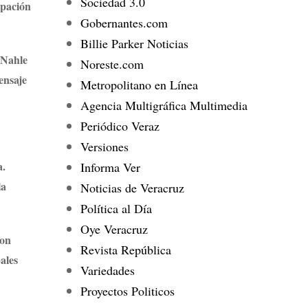
Sociedad 3.0
upación
Gobernantes.com
Billie Parker Noticias
 Nahle
Noreste.com
ensaje
Metropolitano en Línea
Agencia Multigráfica Multimedia
Periódico Veraz
Versiones
a.
Informa Ver
la
Noticias de Veracruz
Política al Día
Oye Veracruz
con
Revista República
ales
Variedades
Proyectos Politicos