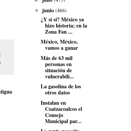
►
junio
(466)
▼
¿Y si sí? México ya
hizo historia; en la
Zona Fan ...
México, México,
vamos a ganar
E
Más de 63 mil
a
personas en
situación de
vulnerabili...
La gasolina de los
tigua
otros datos
Instalan en
Coatzacoalcos el
Consejo
Municipal par...