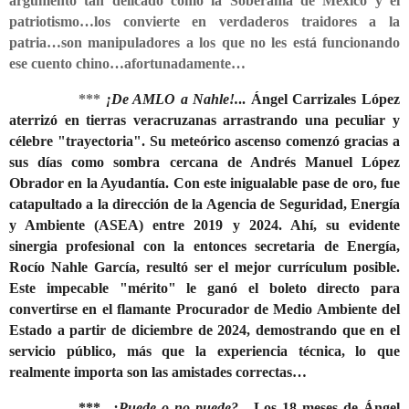
argumento tan delicado como la Soberanía de México y el
patriotismo…los convierte en verdaderos traidores a la
patria…son manipuladores a los que no les está funcionando
ese cuento chino…afortunadamente…
***
¡De AMLO a Nahle!.
.. Ángel Carrizales López
aterrizó en tierras veracruzanas arrastrando una peculiar y
célebre "trayectoria". Su meteórico ascenso comenzó gracias a
sus días como sombra cercana de Andrés Manuel López
Obrador en la Ayudantía. Con este inigualable pase de oro, fue
catapultado a la dirección de la Agencia de Seguridad, Energía
y Ambiente (ASEA) entre 2019 y 2024. Ahí, su evidente
sinergia profesional con la entonces secretaria de Energía,
Rocío Nahle García, resultó ser el mejor currículum posible.
Este impecable "mérito" le ganó el boleto directo para
convertirse en el flamante Procurador de Medio Ambiente del
Estado a partir de diciembre de 2024, demostrando que en el
servicio público, más que la experiencia técnica, lo que
realmente importa son las amistades correctas…
***
¿Puede o no puede?
... Los 18 meses de Ángel