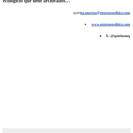
ecológicos que tiene archivados…
quiri
no.moreno@entornopolitico.com
●
www.entornopolitico.com
●
X: @quirinomq