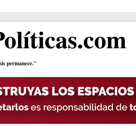
Políticas.com
isis permanece."