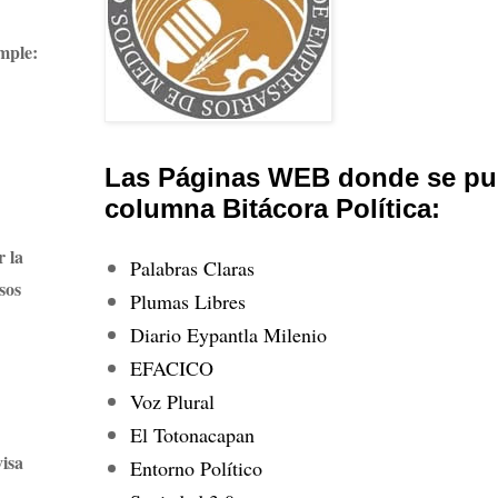
imple:
Las Páginas WEB donde se pub
columna Bitácora Política:
r la
Palabras Claras
sos
Plumas Libres
Diario Eypantla Milenio
EFACICO
Voz Plural
El Totonacapan
visa
Entorno Político