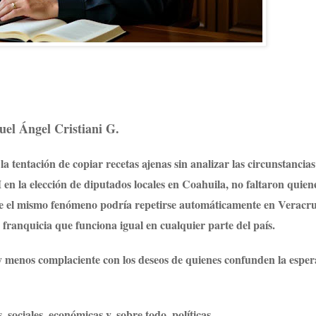
el Ángel Cristiani G.
a tentación de copiar recetas ajenas sin analizar las circunstancias
 en la elección de diputados locales en Coahuila, no faltaron quien
ue el mismo fenómeno podría repetirse automáticamente en Veracru
 franquicia que funciona igual en cualquier parte del país.
y menos complaciente con los deseos de quienes confunden la espe
 sociales, económicas y, sobre todo, políticas.