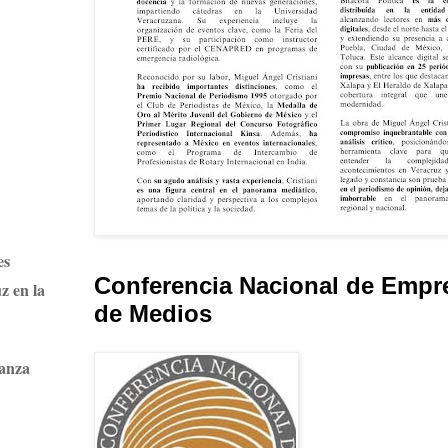
es
Conferencia Nacional de Empr
z en la
de Medios
ranza