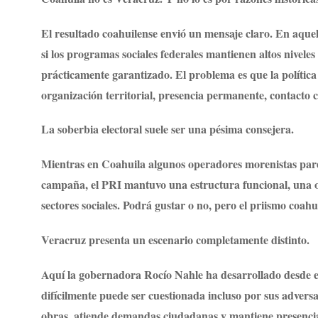
El resultado coahuilense envió un mensaje claro. En aquel
si los programas sociales federales mantienen altos niveles
prácticamente garantizado. El problema es que la polític
organización territorial, presencia permanente, contacto c
La soberbia electoral suele ser una pésima consejera.
Mientras en Coahuila algunos operadores morenistas parec
campaña, el PRI mantuvo una estructura funcional, una or
sectores sociales. Podrá gustar o no, pero el priismo coahui
Veracruz presenta un escenario completamente distinto.
Aquí la gobernadora Rocío Nahle ha desarrollado desde el
difícilmente puede ser cuestionada incluso por sus advers
obras, atiende demandas ciudadanas y mantiene presencia