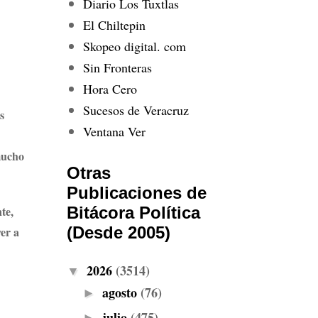
Diario Los Tuxtlas
El Chiltepin
Skopeo digital. com
Sin Fronteras
Hora Cero
Sucesos de Veracruz
s
Ventana Ver
 mucho
Otras
Publicaciones de
te,
Bitácora Política
(Desde 2005)
ver a
2026
(3514)
▼
agosto
(76)
►
julio
(475)