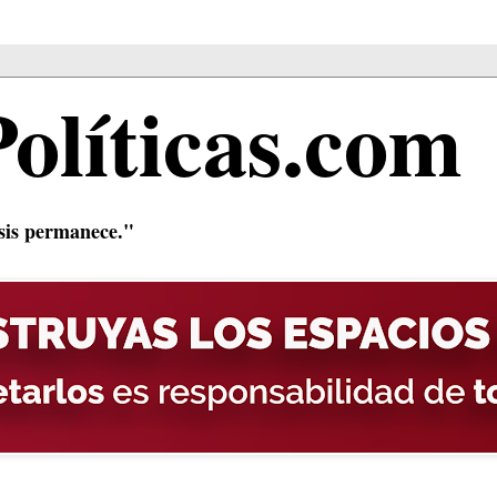
Políticas.com
isis permanece."