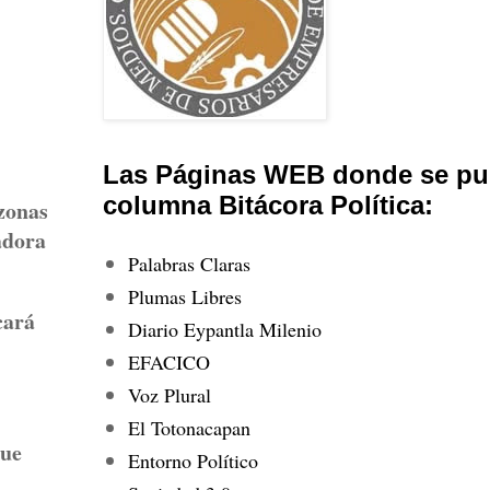
Las Páginas WEB donde se pub
columna Bitácora Política:
 zonas
adora
Palabras Claras
Plumas Libres
cará
Diario Eypantla Milenio
EFACICO
Voz Plural
El Totonacapan
que
Entorno Político