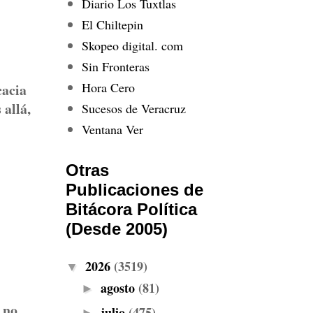
Diario Los Tuxtlas
El Chiltepin
Skopeo digital. com
Sin Fronteras
Hora Cero
cacia
 allá,
Sucesos de Veracruz
Ventana Ver
Otras
Publicaciones de
Bitácora Política
(Desde 2005)
2026
(3519)
▼
agosto
(81)
►
 no
julio
(475)