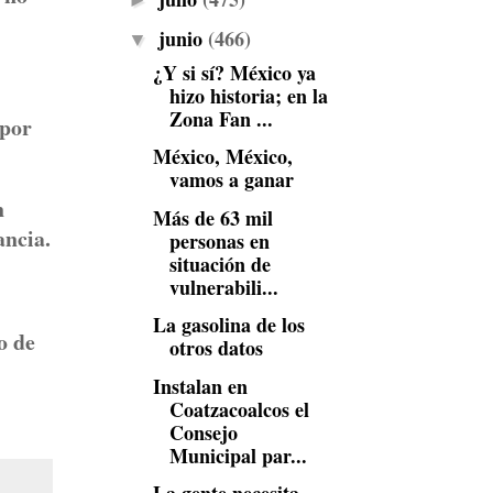
►
junio
(466)
▼
¿Y si sí? México ya
hizo historia; en la
Zona Fan ...
 por
México, México,
vamos a ganar
n
Más de 63 mil
ancia.
personas en
situación de
vulnerabili...
La gasolina de los
o de
otros datos
Instalan en
Coatzacoalcos el
Consejo
Municipal par...