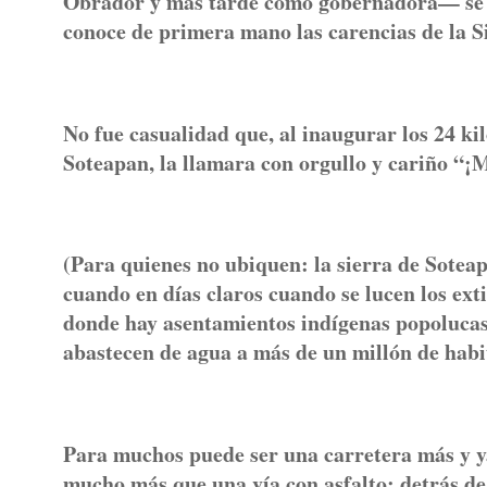
Obrador y más tarde como gobernadora— se pu
conoce de primera mano las carencias de la S
No fue casualidad que, al inaugurar los 24 ki
Soteapan, la llamara con orgullo y cariño “¡M
(Para quienes no ubiquen: la sierra de Sotea
cuando en días claros cuando se lucen los ex
donde hay asentamientos indígenas popolucas 
abastecen de agua a más de un millón de habit
Para muchos puede ser una carretera más y ya.
mucho más que una vía con asfalto: detrás de 