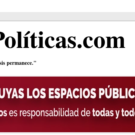
Políticas.com
isis permanece."