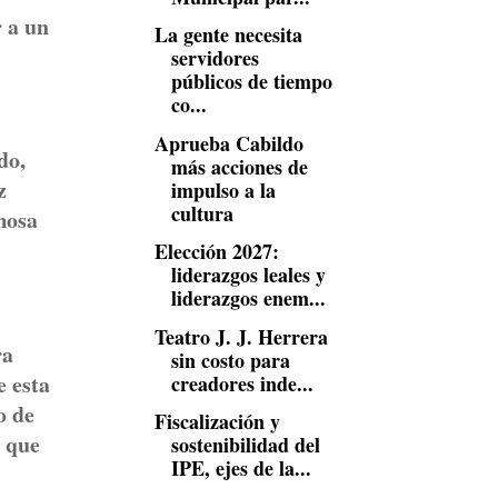
r a un
La gente necesita
servidores
públicos de tiempo
co...
Aprueba Cabildo
do,
más acciones de
z
impulso a la
cultura
mosa
Elección 2027:
liderazgos leales y
liderazgos enem...
Teatro J. J. Herrera
ra
sin costo para
e esta
creadores inde...
o de
Fiscalización y
a que
sostenibilidad del
IPE, ejes de la...