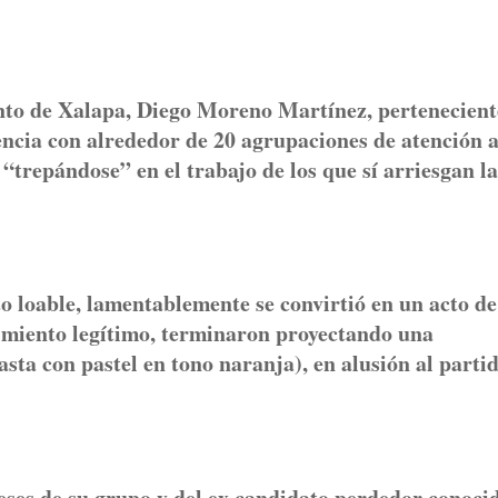
ento de Xalapa, Diego Moreno Martínez, pertenecient
cia con alrededor de 20 agrupaciones de atención 
trepándose” en el trabajo de los que sí arriesgan la
o loable, lamentablemente se convirtió en un acto de
imiento legítimo, terminaron proyectando una
asta con pastel en tono naranja), en alusión al parti
reses de su grupo y del ex candidato perdedor conoci