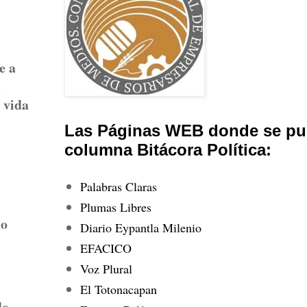
e a
a
 vida
Las Páginas WEB donde se pub
columna Bitácora Política:
Palabras Claras
Plumas Libres
do
Diario Eypantla Milenio
EFACICO
Voz Plural
El Totonacapan
do