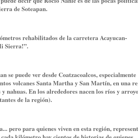
ede decir que Rocío Nahle es de las pocas política
ierra de Soteapan.
lómetros rehabilitados de la carretera Acayucan-
i Sierra!”.
pan se puede ver desde Coatzacoalcos, especialmente
tintos volcanes Santa Martha y San Martín, en una r
y nahuas. En los alrededores nacen los ríos y arroy
antes de la región).
.. pero para quienes viven en esta región, represen
cada kilómetro hay cientos de historias de quienes