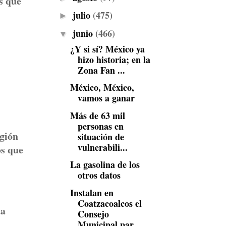
s que
julio
(475)
►
junio
(466)
▼
¿Y si sí? México ya
hizo historia; en la
Zona Fan ...
México, México,
vamos a ganar
Más de 63 mil
personas en
egión
situación de
vulnerabili...
os que
La gasolina de los
otros datos
Instalan en
Coatzacoalcos el
ta
Consejo
Municipal par...