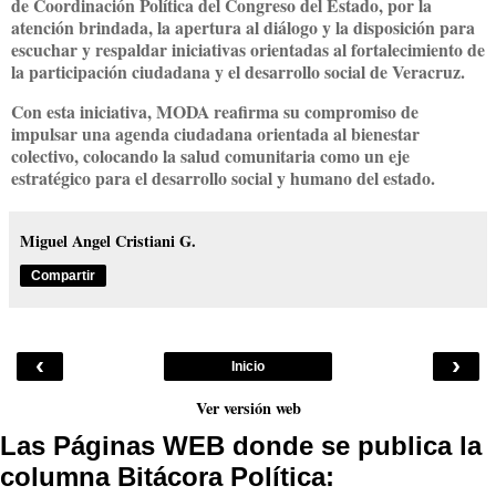
de Coordinación Política del Congreso del Estado, por la
atención brindada, la apertura al diálogo y la disposición para
escuchar y respaldar iniciativas orientadas al fortalecimiento de
la participación ciudadana y el desarrollo social de Veracruz.
Con esta iniciativa, MODA reafirma su compromiso de
impulsar una agenda ciudadana orientada al bienestar
colectivo, colocando la salud comunitaria como un eje
estratégico para el desarrollo social y humano del estado.
Miguel Angel Cristiani G.
Compartir
‹
›
Inicio
Ver versión web
Las Páginas WEB donde se publica la
columna Bitácora Política: