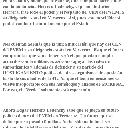
en otro lado y nadie que le estorbe, que le impida hacer labor
con la militancia.. Herrera Ledenchy, el primo de Javier
Herrera, trae todo el poder y el respaldo del CEN del PVEM, a
su dirigencia estatal en Veracruz.. Así, pues, este novel líder si
podrá caminar tranquilamente por el Estado.
Nos cuentan además que la única indicación que hay del CEN
del PVEM a su dirigencia estatal en Veracruz.. Es que el único
compromiso, que van a tener, será el que puedan cumplir
acuerdos con la militancia, así como apoyar las redes de
simpatizantes y además de defender a su partido del
HOSTIGAMIENTO político de otros organismos de oposición
hasta de sus aliados de la 4T.. Ya que el tema en ocasiones se
vuelve insoportable con sus homólogos y aliados de MORENA..
Por eso, el "Verde" solamente está esperando
Ahora Edgar Herrera Ledenchy sabe que se juega su futuro
político dentro del PVEM en Veracruz.. Un futuro que se
define por su pasado familiar.. No ha sido nada fácil, ser
sobrino de Fidel Herrera Beltrán.. Y tratar de convertirse en