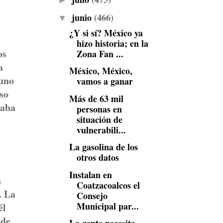
►
junio
(466)
▼
¿Y si sí? México ya
hizo historia; en la
os
Zona Fan ...
a
México, México,
 uno
vamos a ganar
eso
Más de 63 mil
taba
personas en
situación de
vulnerabili...
La gasolina de los
otros datos
Instalan en
n
Coatzacoalcos el
. La
Consejo
Municipal par...
él
 de