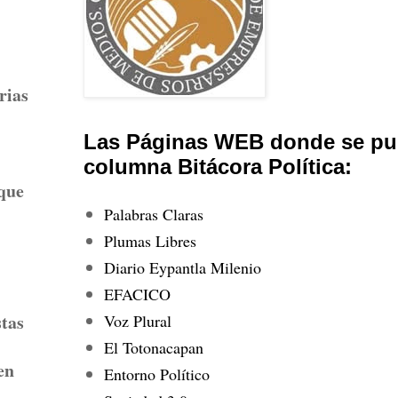
rias
Las Páginas WEB donde se pub
columna Bitácora Política:
 que
Palabras Claras
Plumas Libres
Diario Eypantla Milenio
EFACICO
stas
Voz Plural
El Totonacapan
en
Entorno Político