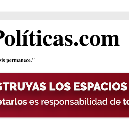
Políticas.com
isis permanece."