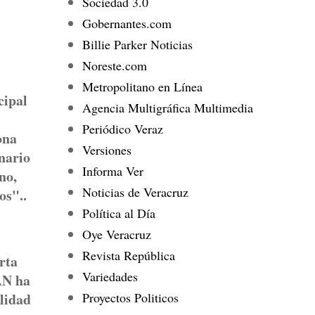
Sociedad 3.0
Gobernantes.com
Billie Parker Noticias
Noreste.com
Metropolitano en Línea
cipal
Agencia Multigráfica Multimedia
Periódico Veraz
ona
Versiones
enario
Informa Ver
no,
Noticias de Veracruz
os"..
Política al Día
Oye Veracruz
Revista República
rta
Variedades
PAN ha
Proyectos Politicos
ilidad