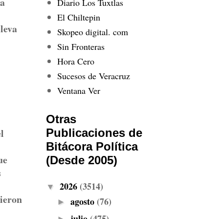
ta
Diario Los Tuxtlas
El Chiltepin
lleva
Skopeo digital. com
Sin Fronteras
Hora Cero
Sucesos de Veracruz
Ventana Ver
Otras
l
Publicaciones de
Bitácora Política
ue
(Desde 2005)
s
2026
(3514)
▼
pieron
agosto
(76)
►
julio
(475)