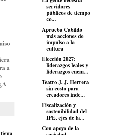
La gente necesita
servidores
públicos de tiempo
co...
Aprueba Cabildo
más acciones de
impulso a la
uiso
cultura
Elección 2027:
iera
liderazgos leales y
ra a
liderazgos enem...
o
Teatro J. J. Herrera
 ¿A
sin costo para
creadores inde...
Fiscalización y
sostenibilidad del
IPE, ejes de la...
Con apoyo de la
tigua
sociedad,