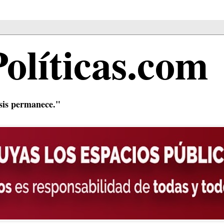
Políticas.com
isis permanece."