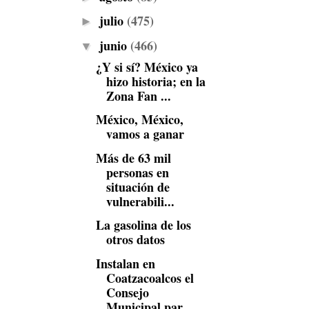
julio
(475)
►
junio
(466)
▼
¿Y si sí? México ya
hizo historia; en la
Zona Fan ...
México, México,
vamos a ganar
Más de 63 mil
personas en
situación de
vulnerabili...
La gasolina de los
otros datos
Instalan en
Coatzacoalcos el
Consejo
Municipal par...