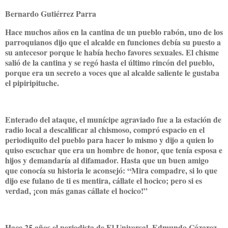
Bernardo Gutiérrez Parra
Hace muchos años en la cantina de un pueblo rabón, uno de los
parroquianos dijo que el alcalde en funciones debía su puesto a
su antecesor porque le había hecho favores sexuales. El chisme
salió de la cantina y se regó hasta el último rincón del pueblo,
porque era un secreto a voces que al alcalde saliente le gustaba
el pipiripituche.
Enterado del ataque, el munícipe agraviado fue a la estación de
radio local a descalificar al chismoso, compró espacio en el
periodiquito del pueblo para hacer lo mismo y dijo a quien lo
quiso escuchar que era un hombre de honor, que tenía esposa e
hijos y demandaría al difamador. Hasta que un buen amigo
que conocía su historia le aconsejó: “Mira compadre, si lo que
dijo ese fulano de ti es mentira, cállate el hocico; pero si es
verdad, ¡con más ganas cállate el hocico!”
Hace 25 años el periodista de El Universal, Edmundo Cázarez,