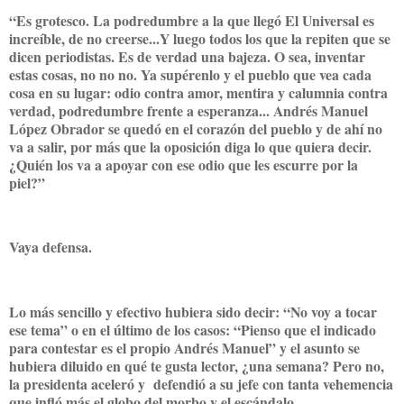
“Es grotesco. La podredumbre a la que llegó El Universal es
increíble, de no creerse...Y luego todos los que la repiten que se
dicen periodistas. Es de verdad una bajeza. O sea, inventar
estas cosas, no no no. Ya supérenlo y el pueblo que vea cada
cosa en su lugar: odio contra amor, mentira y calumnia contra
verdad, podredumbre frente a esperanza... Andrés Manuel
López Obrador se quedó en el corazón del pueblo y de ahí no
va a salir, por más que la oposición diga lo que quiera decir.
¿Quién los va a apoyar con ese odio que les escurre por la
piel?”
Vaya defensa.
Lo más sencillo y efectivo hubiera sido decir: “No voy a tocar
ese tema” o en el último de los casos: “Pienso que el indicado
para contestar es el propio Andrés Manuel” y el asunto se
hubiera diluido en qué te gusta lector, ¿una semana? Pero no,
la presidenta aceleró y defendió a su jefe con tanta vehemencia
que infló más el globo del morbo y el escándalo.