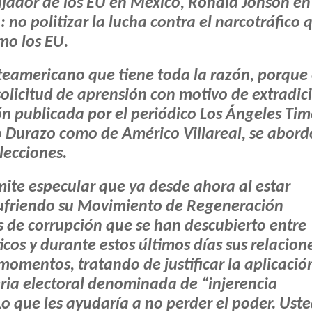
jador de los EU en México, Ronald Johson en
: no politizar la lucha contra el narcotráfico 
mo los EU.
teamericano que tiene toda la razón, porque
olicitud de aprensión con motivo de extradic
n publicada por el periódico Los Ángeles Tim
so Durazo como de Américo Villareal, se abord
lecciones.
te especular que ya desde ahora al estar
sufriendo su Movimiento de Regeneración
s de corrupción que se han descubierto entre
icos y durante estos últimos días sus relacion
 momentos, tratando de justificar la aplicació
ria electoral denominada de “injerencia
 Lo que les ayudaría a no perder el poder. Ust