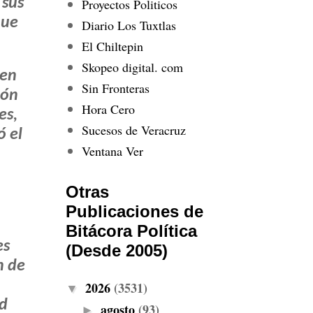
 sus
Proyectos Politicos
que
Diario Los Tuxtlas
El Chiltepin
Skopeo digital. com
 en
Sin Fronteras
ión
Hora Cero
es,
Sucesos de Veracruz
ó el
Ventana Ver
Otras
Publicaciones de
Bitácora Política
es
(Desde 2005)
n de
2026
(3531)
▼
ed
agosto
(93)
►