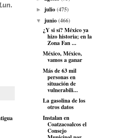
Lun.
julio
(475)
►
junio
(466)
▼
¿Y si sí? México ya
hizo historia; en la
Zona Fan ...
México, México,
vamos a ganar
Más de 63 mil
personas en
situación de
vulnerabili...
La gasolina de los
otros datos
Instalan en
tigua
Coatzacoalcos el
Consejo
Municipal par...