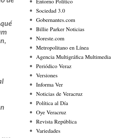
do de
Entorno Político
Sociedad 3.0
Gobernantes.com
 qué
Billie Parker Noticias
aum
Noreste.com
ún,
Metropolitano en Línea
Agencia Multigráfica Multimedia
Periódico Veraz
Versiones
al
Informa Ver
Noticias de Veracruz
Política al Día
an
Oye Veracruz
Revista República
Variedades