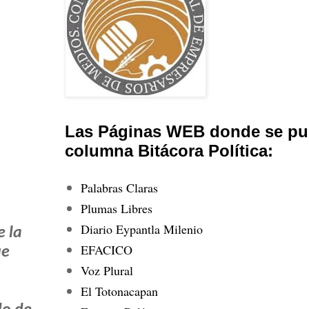
Las Páginas WEB donde se pub
columna Bitácora Política:
Palabras Claras
Plumas Libres
Diario Eypantla Milenio
e la
EFACICO
ue
Voz Plural
El Totonacapan