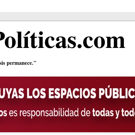
Políticas.com
isis permanece."