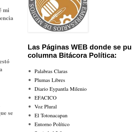
é mi
uencia
Las Páginas WEB donde se pub
columna Bitácora Política:
estó
a
Palabras Claras
Plumas Libres
Diario Eypantla Milenio
EFACICO
a
Voz Plural
que se
El Totonacapan
Entorno Político