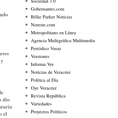
Sociedad 3.0
Gobernantes.com
ando
Billie Parker Noticias
Noreste.com
Metropolitano en Línea
Agencia Multigráfica Multimedia
Periódico Veraz
eves
Versiones
 y
Informa Ver
Noticias de Veracruz
Política al Día
Oye Veracruz
de
Revista República
o dio
Variedades
ataria
Proyectos Politicos
o el