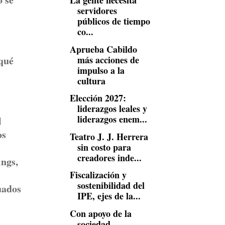
La gente necesita
servidores
públicos de tiempo
co...
Aprueba Cabildo
más acciones de
 qué
impulso a la
cultura
Elección 2027:
liderazgos leales y
liderazgos enem...
l
os
Teatro J. J. Herrera
sin costo para
creadores inde...
ings,
Fiscalización y
sostenibilidad del
uados
IPE, ejes de la...
Con apoyo de la
sociedad,