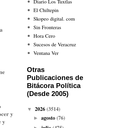
Diario Los Tuxtlas
El Chiltepin
Skopeo digital. com
Sin Fronteras
ma
Hora Cero
Sucesos de Veracruz
Ventana Ver
Otras
ne
Publicaciones de
Bitácora Política
(Desde 2005)
o
2026
(3514)
▼
ocer y
agosto
(76)
►
e y
julio
(475)