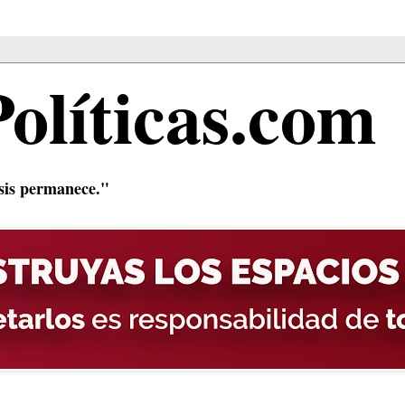
Políticas.com
isis permanece."