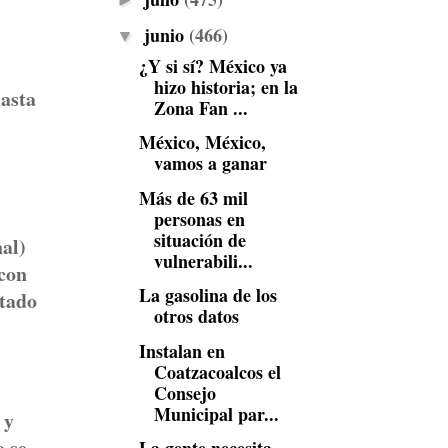
►
junio
(466)
▼
¿Y si sí? México ya
hizo historia; en la
hasta
Zona Fan ...
México, México,
vamos a ganar
Más de 63 mil
personas en
situación de
al)
vulnerabili...
 con
La gasolina de los
stado
otros datos
Instalan en
Coatzacoalcos el
Consejo
Municipal par...
 y
o se