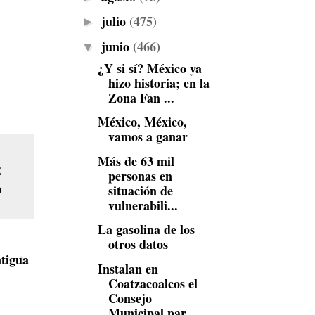
julio
(475)
►
junio
(466)
▼
¿Y si sí? México ya
hizo historia; en la
Zona Fan ...
México, México,
vamos a ganar
Más de 63 mil
E
personas en
a
situación de
vulnerabili...
La gasolina de los
otros datos
tigua
Instalan en
Coatzacoalcos el
Consejo
Municipal par...