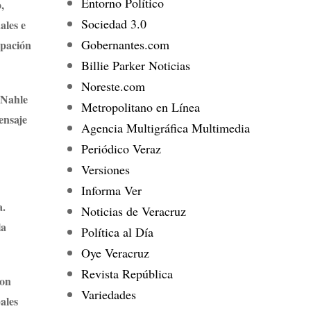
Entorno Político
,
Sociedad 3.0
ales e
Gobernantes.com
upación
Billie Parker Noticias
Noreste.com
 Nahle
Metropolitano en Línea
ensaje
Agencia Multigráfica Multimedia
Periódico Veraz
Versiones
Informa Ver
a.
Noticias de Veracruz
la
Política al Día
Oye Veracruz
Revista República
con
Variedades
ales