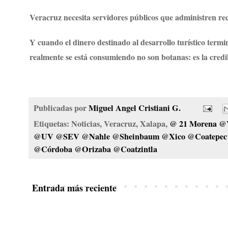
Veracruz necesita servidores públicos que administren re
Y cuando el dinero destinado al desarrollo turístico termi
realmente se está consumiendo no son botanas: es la credi
Publicadas por
Miguel Angel Cristiani G.
Etiquetas: Noticias, Veracruz, Xalapa,
@ 21 Morena @
@UV @SEV @Nahle @Sheinbaum @Xico @Coatepec @
@Córdoba @Orizaba @Coatzintla
Entrada más reciente