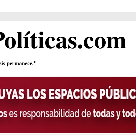
Políticas.com
isis permanece."