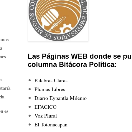
danos
na
Las Páginas WEB donde se pub
nes
columna Bitácora Política:
n
Palabras Claras
etaría
Plumas Libres
la.
Diario Eypantla Milenio
EFACICO
ón es
Voz Plural
El Totonacapan