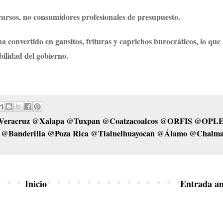
cursos, no consumidores profesionales de presupuesto.
na convertido en gansitos, frituras y caprichos burocráticos, lo que
bilidad del gobierno.
Veracruz @Xalapa @Tuxpan @Coatzacoalcos @ORFIS @OPL
Banderilla @Poza Rica @Tlalnelhuayocan @Álamo @Chalm
Inicio
Entrada an