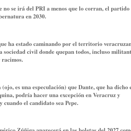
e no se irá del PRI a menos que lo corran, el partido
gubernatura en 2030.
que ha estado caminando por el territorio veracruza
la sociedad civil donde quepan todos, incluso militan
r racimos.
 (ojo, es una especulación) que Dante, que ha dicho 
squina, podría hacer una excepción en Veracruz y
 y cuando el candidato sea Pepe.
mérico Zúñiga aparecerá en las boletas del 2027 com