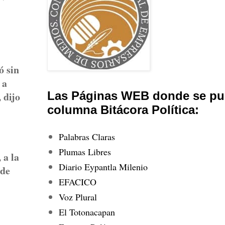
ó sin
 a
Las Páginas WEB donde se pub
 dijo
columna Bitácora Política:
Palabras Claras
Plumas Libres
 a la
Diario Eypantla Milenio
 de
EFACICO
Voz Plural
El Totonacapan