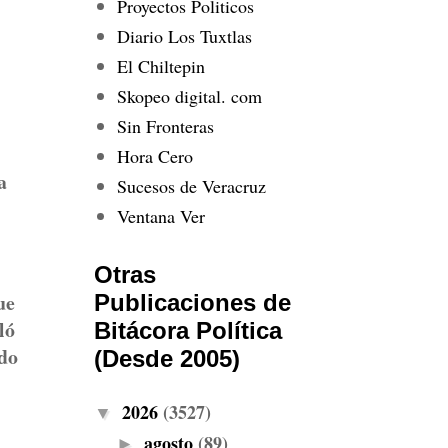
Proyectos Politicos
Diario Los Tuxtlas
El Chiltepin
Skopeo digital. com
Sin Fronteras
Hora Cero
a
Sucesos de Veracruz
Ventana Ver
Otras
ue
Publicaciones de
ló
Bitácora Política
ado
(Desde 2005)
2026
(3527)
▼
agosto
(89)
►