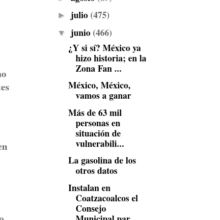
julio
(475)
►
junio
(466)
▼
¿Y si sí? México ya
hizo historia; en la
Zona Fan ...
no
México, México,
tes
vamos a ganar
Más de 63 mil
personas en
situación de
vulnerabili...
en
La gasolina de los
otros datos
Instalan en
Coatzacoalcos el
Consejo
o
Municipal par...