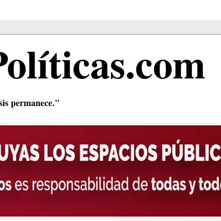
Políticas.com
isis permanece."