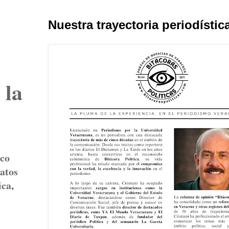
Nuestra trayectoria periodístic
 la
ico
atos
ica,