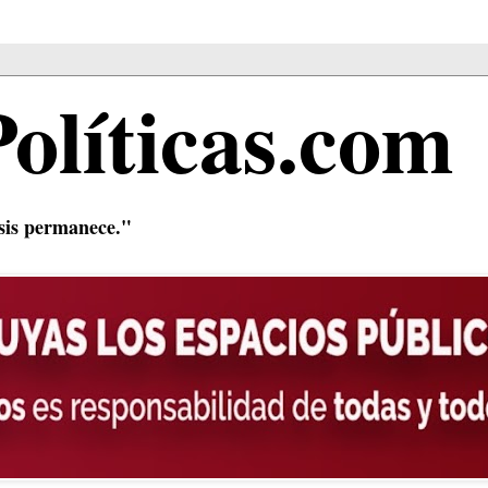
Políticas.com
isis permanece."