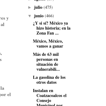
julio
(475)
►
junio
(466)
▼
res y
¿Y si sí? México ya
 al
hizo historia; en la
Zona Fan ...
México, México,
vamos a ganar
,
Más de 63 mil
s
personas en
situación de
vulnerabili...
La gasolina de los
otros datos
 la
Instalan en
por el
Coatzacoalcos el
Consejo
Municipal par...