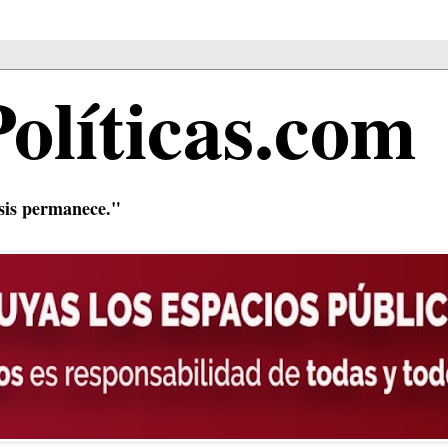
Políticas.com
isis permanece."