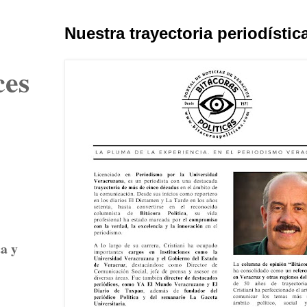
Nuestra trayectoria periodístic
ces
ca y