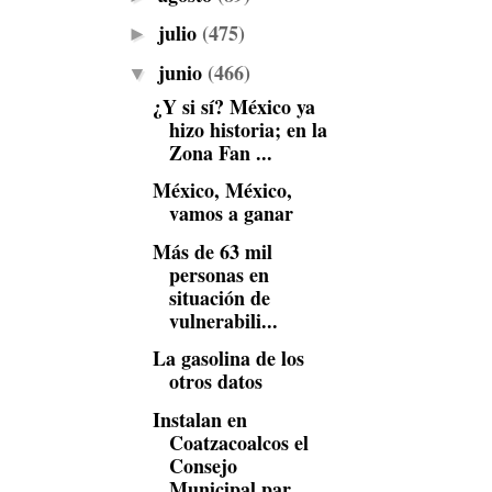
julio
(475)
►
junio
(466)
▼
¿Y si sí? México ya
hizo historia; en la
Zona Fan ...
México, México,
vamos a ganar
Más de 63 mil
personas en
situación de
vulnerabili...
La gasolina de los
otros datos
Instalan en
Coatzacoalcos el
Consejo
Municipal par...