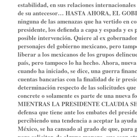
estabilidad, en sus relaciones internacionales 
de su antecesor… HASTA AHORA, EL GOB
ninguna de las amenazas que ha vertido en co
presidente, los defienda a capa y espada y es 
posible intervención. Quiere al ex gobernado
personajes del gobierno mexicano, pero tampo
liberar a los mexicanos de los grupos delincu
país, pero tampoco lo ha hecho. Ahora, nueva
cuando ha iniciado, se dice, una guerra financ
cuentas bancarias con la finalidad de ir pre
determinación respecto de las solicitudes qu
concrete o solamente es parte de una nueva f
MIENTRAS LA PRESIDENTE CLAUDIA SHEINB
defensa que tiene ante los embates del presid
percibiendo una tendencia a aceptar la ayuda i
México, se ha cansado al grado de que, para g
para solicitar, de alguna manera, que sean ot