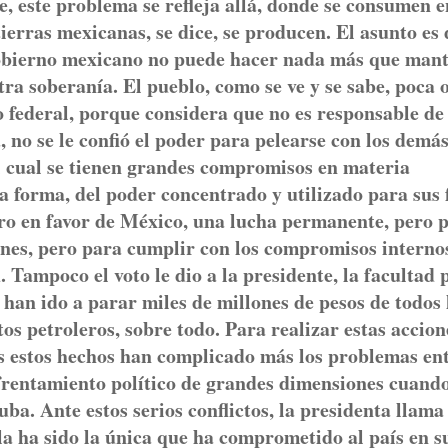
e, este problema se refleja allá, donde se consumen e
tierras mexicanas, se dice, se producen. El asunto es 
 gobierno mexicano no puede hacer nada más que man
tra soberanía. El pueblo, como se ve y se sabe, poca 
 federal, porque considera que no es responsable de
, no se le confió el poder para pelearse con los demás
l cual se tienen grandes compromisos en materia
a forma, del poder concentrado y utilizado para sus 
ro en favor de México, una lucha permanente, pero p
nes, pero para cumplir con los compromisos interno
. Tampoco el voto le dio a la presidente, la facultad 
han ido a parar miles de millones de pesos de todos 
s petroleros, sobre todo. Para realizar estas accion
s estos hechos han complicado más los problemas en
rentamiento político de grandes dimensiones cuando
a. Ante estos serios conflictos, la presidenta llama 
la ha sido la única que ha comprometido al país en s