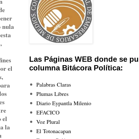
n
de
tener
o nula
 esta
,
Las Páginas WEB donde se pub
fines
columna Bitácora Política:
or el
s,
Palabras Claras
para
los
Plumas Libres
es
Diario Eypantla Milenio
tre
EFACICO
 el
Voz Plural
a la
El Totonacapan
u