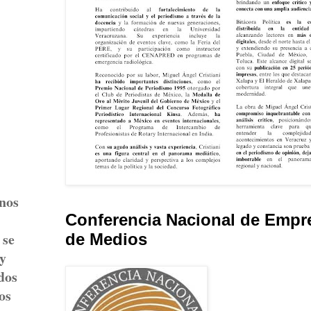
anos
Conferencia Nacional de Empr
 se
de Medios
 y
dos
os