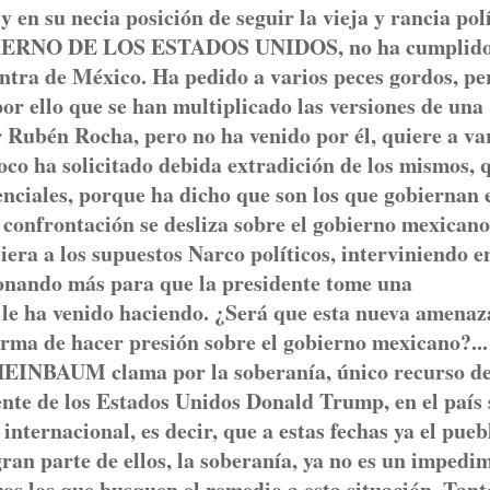
y en su necia posición de seguir la vieja y rancia pol
IERNO DE LOS ESTADOS UNIDOS, no ha cumplido
ntra de México. Ha pedido a varios peces gordos, pe
por ello que se han multiplicado las versiones de una
r Rubén Rocha, pero no ha venido por él, quiere a va
co ha solicitado debida extradición de los mismos, 
enciales, porque ha dicho que son los que gobiernan 
 confrontación se desliza sobre el gobierno mexicano
iera a los supuestos Narco políticos, interviniendo e
sionando más para que la presidente tome una
e le ha venido haciendo. ¿Será que esta nueva amenaz
orma de hacer presión sobre el gobierno mexicano?...
AUM clama por la soberanía, único recurso d
ente de los Estados Unidos Donald Trump, en el país 
nternacional, es decir, que a estas fechas ya el pueb
ran parte de ellos, la soberanía, ya no es un impedi
ros los que busquen el remedio a esta situación. Tan