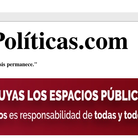
Políticas.com
isis permanece."