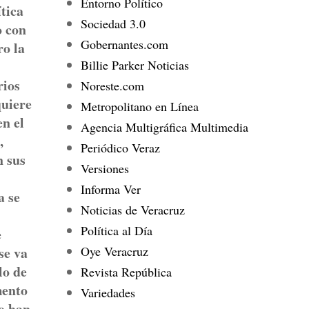
Entorno Político
ítica
Sociedad 3.0
 con
Gobernantes.com
ro la
Billie Parker Noticias
rios
Noreste.com
quiere
Metropolitano en Línea
en el
Agencia Multigráfica Multimedia
,
Periódico Veraz
n sus
Versiones
Informa Ver
a se
Noticias de Veracruz
Política al Día
e
Oye Veracruz
se va
lo de
Revista República
mento
Variedades
to han