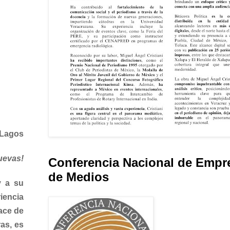
 Lagos
uevas!
Conferencia Nacional de Empr
de Medios
y a su
iencia
ace de
as, es