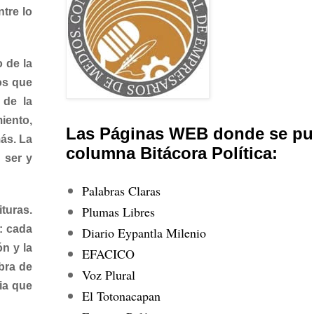
ntre lo
 de la
os que
 de la
iento,
Las Páginas WEB donde se pub
ás. La
columna Bitácora Política:
 ser y
Palabras Claras
Plumas Libres
ituras.
: cada
Diario Eypantla Milenio
n y la
EFACICO
bra de
Voz Plural
cia que
El Totonacapan