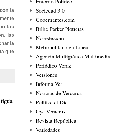
Entorno Político
Sociedad 3.0
con la
Gobernantes.com
emente
on los
Billie Parker Noticias
n, las
Noreste.com
char la
Metropolitano en Línea
da que
Agencia Multigráfica Multimedia
Periódico Veraz
Versiones
Informa Ver
Noticias de Veracruz
tigua
Política al Día
Oye Veracruz
Revista República
Variedades