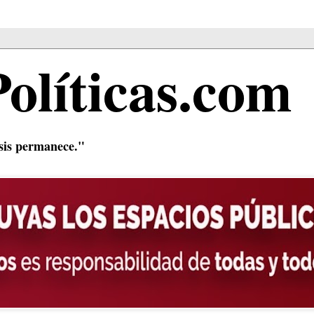
Políticas.com
isis permanece."