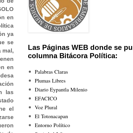
ió de
 SOLO
ón en
ítica
ón ya
ue se
Las Páginas WEB donde se pub
 mal,
columna Bitácora Política:
ienen
en en
Palabras Claras
ldesa
Plumas Libres
ación
Diario Eypantla Milenio
n las
EFACICO
stado
Voz Plural
ne el
El Totonacapan
zarse
Entorno Político
ueron