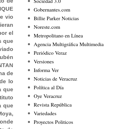
Sociedad 3.0
to de
UNQUE
Gobernantes.com
e vio
Billie Parker Noticias
ieran
Noreste.com
or el
Metropolitano en Línea
s que
Agencia Multigráfica Multimedia
viado
Periódico Veraz
Rubén
Versiones
ENTAN
Informa Ver
na de
Noticias de Veracruz
de lo
Política al Día
a que
Oye Veracruz
ituto
Revista República
a que
Variedades
Moya,
Proyectos Politicos
donde