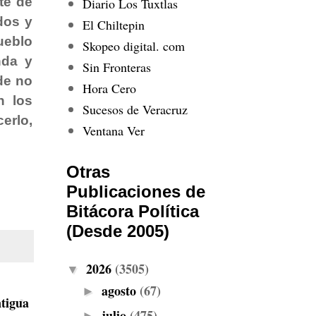
te de
Diario Los Tuxtlas
dos y
El Chiltepin
ueblo
Skopeo digital. com
nda y
Sin Fronteras
de no
Hora Cero
n los
Sucesos de Veracruz
erlo,
Ventana Ver
Otras
Publicaciones de
Bitácora Política
(Desde 2005)
2026
(3505)
▼
agosto
(67)
►
tigua
julio
(475)