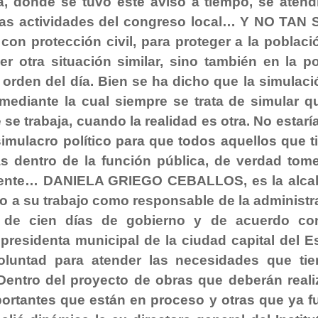
a, donde se tuvo este aviso a tiempo, se atend
 las actividades del congreso local… Y NO TAN
 protección civil, para proteger a la poblaci
 otra situación similar, sino también en la pol
 orden del día. Bien se ha dicho que la simulaci
 mediante la cual siempre se trata de simular q
e trabaja, cuando la realidad es otra. No estaría
imulacro político para que todos aquellos que t
ás dentro de la función pública, de verdad tom
mente… DANIELA GRIEGO CEBALLOS, es la alca
o a su trabajo como responsable de la administr
 de cien días de gobierno y de acuerdo co
presidenta municipal de la ciudad capital del E
oluntad para atender las necesidades que tie
Dentro del proyecto de obras que deberán reali
ortantes que están en proceso y otras que ya f