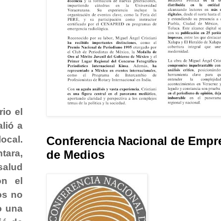
io el
lió a
Conferencia Nacional de Empr
local.
de Medios
tara,
salud
on el
os no
o una