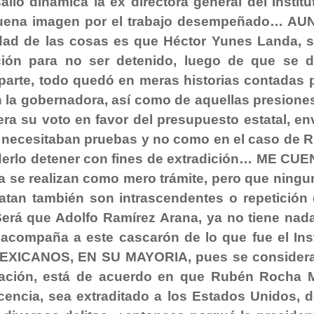
ió dinámica la ex directora general del Institu
buena imagen por el trabajo desempeñado… A
ad de las cosas es que Héctor Yunes Landa, s
ción para no ser detenido, luego de que se d
 parte, todo quedó en meras historias contadas p
n la gobernadora, así como de aquellas presione
iera su voto en favor del presupuesto estatal, en
se necesitaban pruebas y no como en el caso de 
derlo detener con fines de extradición… ME CU
 se realizan como mero trámite, pero que ningu
ratan también son intrascendentes o repetición 
erá que Adolfo Ramírez Arana, ya no tiene nad
 acompaña a este cascarón de lo que fue el Inst
 MEXICANOS, EN SU MAYORIA, pues se consider
blación, está de acuerdo en que Rubén Rocha 
cencia, sea extraditado a los Estados Unidos, 