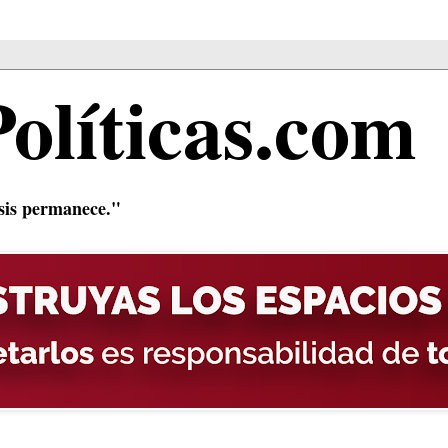
Políticas.com
isis permanece."