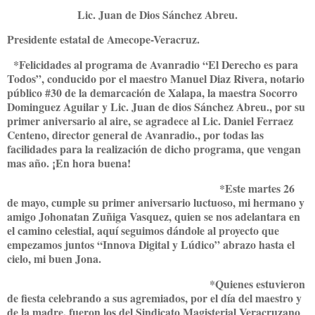
Lic. Juan de Dios Sánchez Abreu.
Presidente estatal de Amecope-Veracruz.
*Felicidades al programa de Avanradio “El Derecho es para
Todos”, conducido por el maestro Manuel Diaz Rivera, notario
público #30 de la demarcación de Xalapa, la maestra Socorro
Dominguez Aguilar y Lic. Juan de dios Sánchez Abreu., por su
primer aniversario al aire, se agradece al Lic. Daniel Ferraez
Centeno, director general de Avanradio., por todas las
facilidades para la realización de dicho programa, que vengan
mas año. ¡En hora buena!
*Este martes 26
de mayo, cumple su primer aniversario luctuoso, mi hermano y
amigo Johonatan Zuñiga Vasquez, quien se nos adelantara en
el camino celestial, aquí seguimos dándole al proyecto que
empezamos juntos “Innova Digital y Lúdico” abrazo hasta el
cielo, mi buen Jona.
*Quienes estuvieron
de fiesta celebrando a sus agremiados, por el día del maestro y
de la madre, fueron los del Sindicato Magisterial Veracruzano