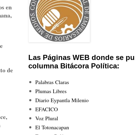
os en
mana,
le
Las Páginas WEB donde se pub
columna Bitácora Política:
nto de
Palabras Claras
Plumas Libres
Diario Eypantla Milenio
a
EFACICO
ce,
Voz Plural
a
El Totonacapan