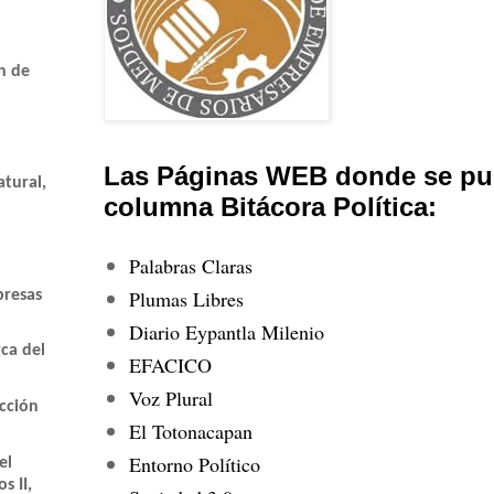
n de
Las Páginas WEB donde se pub
atural,
columna Bitácora Política:
Palabras Claras
Plumas Libres
presas
Diario Eypantla Milenio
ca del
EFACICO
Voz Plural
cción
El Totonacapan
Entorno Político
el
s II,