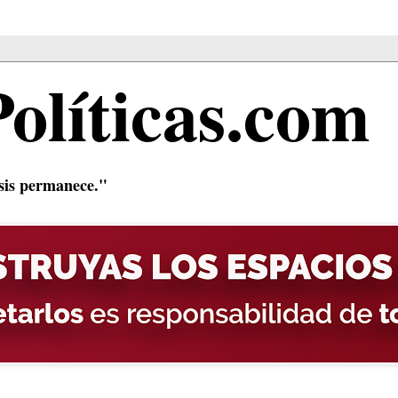
Políticas.com
isis permanece."