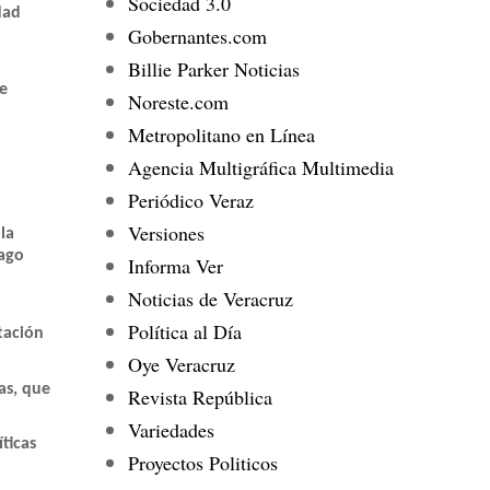
Sociedad 3.0
dad
Gobernantes.com
Billie Parker Noticias
 e
Noreste.com
Metropolitano en Línea
Agencia Multigráfica Multimedia
Periódico Veraz
Versiones
la
zago
Informa Ver
Noticias de Veracruz
Política al Día
tación
Oye Veracruz
as, que
Revista República
Variedades
ticas
Proyectos Politicos