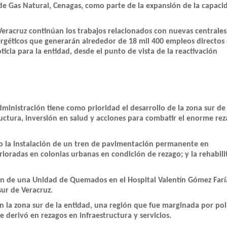
 de Gas Natural, Cenagas, como parte de la expansión de la capaci
Veracruz continúan los trabajos relacionados con nuevas centrales
ergéticos que generarán alrededor de 18 mil 400 empleos directos
cia para la entidad, desde el punto de vista de la reactivación
inistración tiene como prioridad el desarrollo de la zona sur de 
ructura, inversión en salud y acciones para combatir el enorme re
o la instalación de un tren de pavimentación permanente en
rioradas en colonias urbanas en condición de rezago; y la rehabili
ón de una Unidad de Quemados en el Hospital Valentín Gómez Farí
sur de Veracruz.
 la zona sur de la entidad, una región que fue marginada por polí
 derivó en rezagos en infraestructura y servicios.